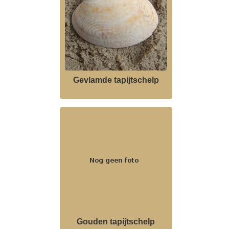
Gevlamde tapijtschelp
Gouden tapijtschelp