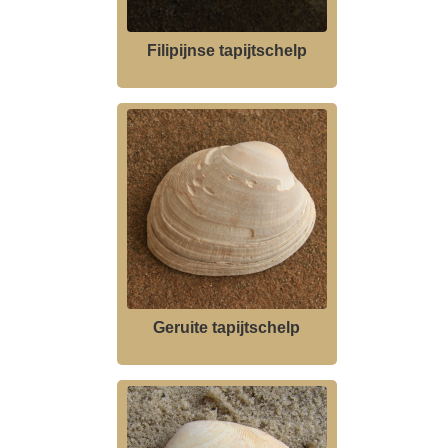
Filipijnse tapijtschelp
Geruite tapijtschelp