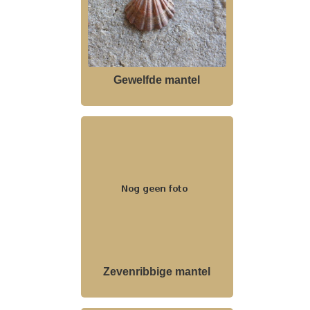
Gewelfde mantel
Zevenribbige mantel