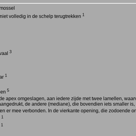
mossel
1
 niet volledig in de schelp terugtrekken
3
vaal
1
aar
5
den
de apex omgeslagen, aan iedere zijde met twee lamellen, waarv
aangedrukt, de andere (mediane), die bovendien iets smaller is, 
ten er mee verbonden. In de vierkante opening, die zodoende on
1
d
1
d