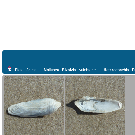
- Biota - Animalia -
Mollusca
-
Bivalvia
- Autobranchia -
Heteroconchia
- E