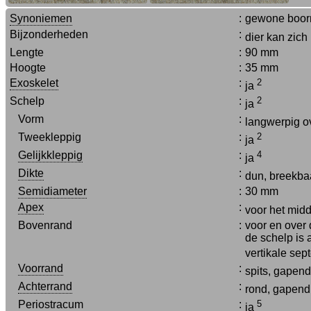
Synoniemen
:
gewone boor
Bijzonderheden
:
dier kan zich
Lengte
:
90 mm
Hoogte
:
35 mm
Exoskelet
:
2
ja
Schelp
:
2
ja
Vorm
:
langwerpig o
Tweekleppig
:
2
ja
Gelijkkleppig
:
4
ja
Dikte
:
dun, breekb
Semidiameter
:
30 mm
Apex
:
voor het mid
Bovenrand
:
voor en over 
de schelp is 
vertikale sep
Voorrand
:
spits, gapen
Achterrand
:
rond, gapen
Periostracum
:
5
ja