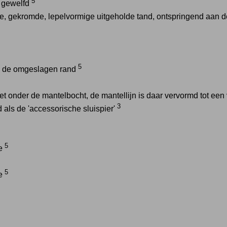
5
k gewelfd
e, gekromde, lepelvormige uitgeholde tand, ontspringend aan d
5
p de omgeslagen rand
net onder de mantelbocht, de mantellijn is daar vervormd tot een
3
 als de 'accessorische sluispier'
5
se
5
se