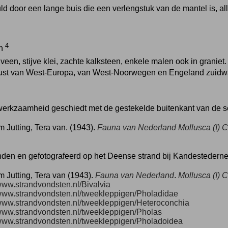
 door een lange buis die een verlengstuk van de mantel is, all
4
ch
, veen, stijve klei, zachte kalksteen, enkele malen ook in graniet
kust van West-Europa, van West-Noorwegen en Engeland zuidwaart
erkzaamheid geschiedt met de gestekelde buitenkant van de s
 Jutting, Tera van. (1943).
Fauna van Nederland
Mollusca (I) 
den en gefotografeerd op het Deense strand bij Kandestedern
 Jutting, Tera van (1943).
Fauna van Nederland
.
Mollusca (I) C
/www.strandvondsten.nl/Bivalvia
/www.strandvondsten.nl/tweekleppigen/Pholadidae
/www.strandvondsten.nl/tweekleppigen/Heteroconchia
/www.strandvondsten.nl/tweekleppigen/Pholas
/www.strandvondsten.nl/tweekleppigen/Pholadoidea