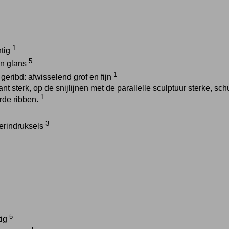
1
htig
5
en glans
1
geribd: afwisselend grof en fijn
nt sterk, op de snijlijnen met de parallelle sculptuur sterke, sch
1
de ribben.
3
ierindruksels
5
tig