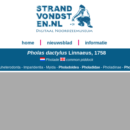
|
|
home
nieuwsblad
informatie
Pholas dactylus
Linnaeus, 1758
Pholade
common piddock
uheterodonta - Imparidentia - Myida -
Pholadoidea
-
Pholadidae
- Pholadinae -
Pho