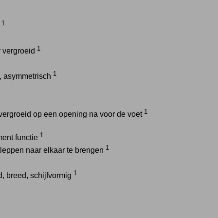
1
d
1
r vergroeid
1
, asymmetrisch
1
 vergroeid op een opening na voor de voet
1
ment functie
1
kleppen naar elkaar te brengen
1
d, breed, schijfvormig