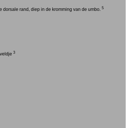
5
e dorsale rand, diep in de kromming van de umbo.
3
 veldje