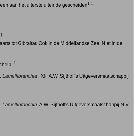
1
1
een aan het uiterste uiteinde gescheiden
1
.
s tot Gibraltar. Ook in de Middellandse Zee. Niet in de
1
chelp.
C. Lamellibranchia
, XII: A.W. Sijthoff's Uitgeversmaatschappij
e
. Lamellibranchia
. A.W. Sijthoff's Uitgeversmaatschappij N.V..