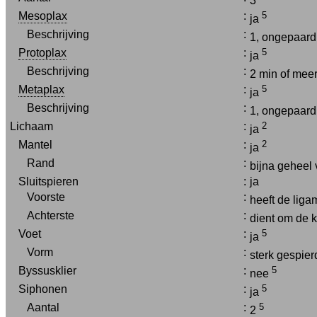
3
Mesoplax
:
5
ja
Beschrijving
:
1, ongepaar
Protoplax
:
5
ja
Beschrijving
:
2 min of mee
Metaplax
:
5
ja
Beschrijving
:
1, ongepaard
Lichaam
:
2
ja
Mantel
:
2
ja
Rand
:
bijna geheel
Sluitspieren
:
ja
Voorste
:
heeft de liga
Achterste
:
dient om de 
Voet
:
5
ja
Vorm
:
sterk gespier
Byssusklier
:
5
nee
Siphonen
:
5
ja
Aantal
:
5
2