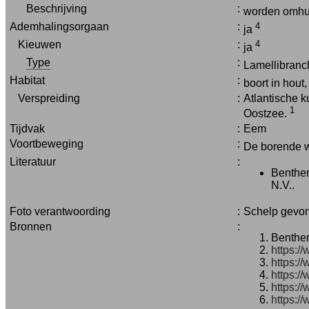
Beschrijving
:
worden omhuld
Ademhalingsorgaan
:
4
ja
Kieuwen
:
4
ja
Type
:
Lamellibran
Habitat
:
boort in hout
Verspreiding
:
Atlantische 
1
Oostzee.
Tijdvak
:
Eem
Voortbeweging
:
De borende w
Literatuur
:
Benthem
N.V..
Foto verantwoording
:
Schelp gevon
Bronnen
:
Benthem
https:/
https:/
https:/
https:/
https:/