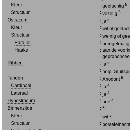
Kleur
:
5
geelachtig
Structuur
:
5
vezelig
Ostracum
:
5
ja
Kleur
:
wit of geelac
Structuur
:
weinig of ge
Parallel
:
onregelmatig 
Haaks
:
aan de voorka
geprononceer
Ribben
:
6
ja
:
help_Sluitsp
Tanden
:
6
Anodont
Cardinaal
:
4
ja
Lateraal
:
4
ja
Hypostracum
:
4
nee
Binnenzijde
:
5
Kleur
:
5
wit
Structuur
:
porseleinach