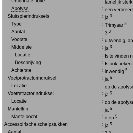
Umbonale holte
:
tamelijk ster
Apofyse
:
een verbreed
Sluitspierindruksels
:
3
ja
Type
:
3
Trimyaar
Aantal
:
3
3
Voorste
:
uitwendig, o
Middelste
:
3
ja
Locatie
:
Is te vinden 
Beschrijving
:
Is ook bekend
Achterste
:
5
inwendig
Voetprotractorindruksel
:
5
ja
Locatie
:
op de apofy
Voetretractorindruksel
:
5
ja
Locatie
:
op de apofy
Mantellijn
:
5
ja
Mantelbocht
:
5
diep
Accessoirische schelpstukken
:
5
ja
Aantal
:
5