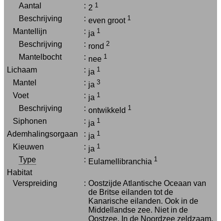
Aantal
:
1
2
Beschrijving
:
1
even groot
Mantellijn
:
1
ja
Beschrijving
:
2
rond
Mantelbocht
:
1
nee
Lichaam
:
1
ja
Mantel
:
3
ja
Voet
:
1
ja
Beschrijving
:
1
ontwikkeld
Siphonen
:
1
ja
Ademhalingsorgaan
:
1
ja
Kieuwen
:
1
ja
Type
:
1
Eulamellibranchia
Habitat
Verspreiding
:
Oostzijde Atlantische Oceaan van
de Britse eilanden tot de
Kanarische eilanden. Ook in de
Middellandse zee. Niet in de
Oostzee. In de Noordzee zeldzaam.