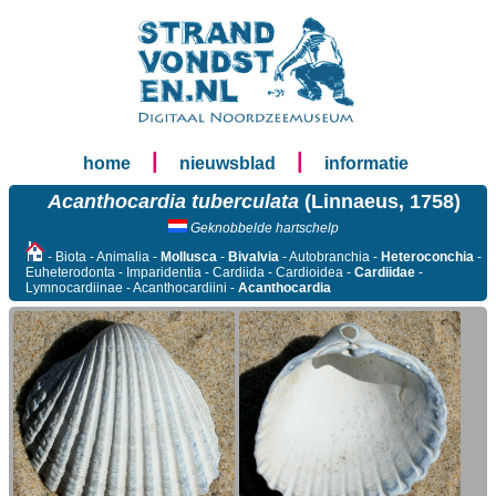
|
|
home
nieuwsblad
informatie
Acanthocardia tuberculata
(Linnaeus, 1758)
Geknobbelde hartschelp
- Biota - Animalia -
Mollusca
-
Bivalvia
- Autobranchia -
Heteroconchia
-
Euheterodonta - Imparidentia - Cardiida - Cardioidea -
Cardiidae
-
Lymnocardiinae - Acanthocardiini -
Acanthocardia