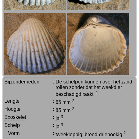
Bijzonderheden
:
De schelpen kunnen over het zand
rollen zonder dat het weekdier
1
beschadigd raakt.
Lengte
:
2
65 mm
Hoogte
:
2
85 mm
Exoskelet
:
3
ja
Schelp
:
3
ja
Vorm
:
2
tweekleppig; breed-driehoekig