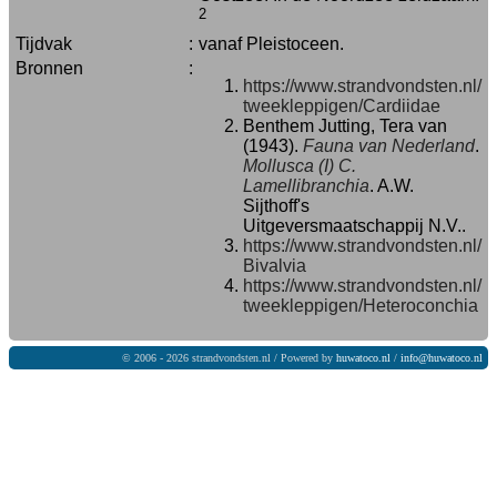
2
Tijdvak
:
vanaf Pleistoceen.
Bronnen
:
https://www.strandvondsten.nl/
tweekleppigen/Cardiidae
Benthem Jutting, Tera van
(1943).
Fauna van Nederland
.
Mollusca (I) C.
Lamellibranchia
. A.W.
Sijthoff's
Uitgeversmaatschappij N.V..
https://www.strandvondsten.nl/
Bivalvia
https://www.strandvondsten.nl/
tweekleppigen/Heteroconchia
© 2006 - 2026 strandvondsten.nl / Powered by
huwatoco.nl
/
info@huwatoco.nl