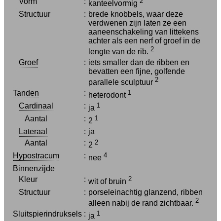
Vorm
:
2
kanteelvormig
Structuur
:
brede knobbels, waar deze
verdwenen zijn laten ze een
aaneenschakeling van littekens
achter als een nerf of groef in de
2
lengte van de rib.
Groef
:
iets smaller dan de ribben en
bevatten een fijne, golfende
2
parallele sculptuur
Tanden
:
1
heterodont
Cardinaal
:
1
ja
Aantal
:
1
2
Lateraal
:
ja
Aantal
:
2
2
Hypostracum
:
4
nee
Binnenzijde
Kleur
:
2
wit of bruin
Structuur
:
porseleinachtig glanzend, ribben
2
alleen nabij de rand zichtbaar.
Sluitspierindruksels
:
1
ja