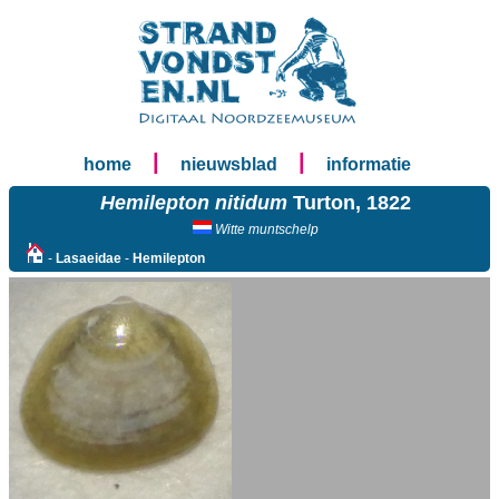
|
|
home
nieuwsblad
informatie
Hemilepton nitidum
Turton, 1822
Witte muntschelp
-
Lasaeidae
-
Hemilepton