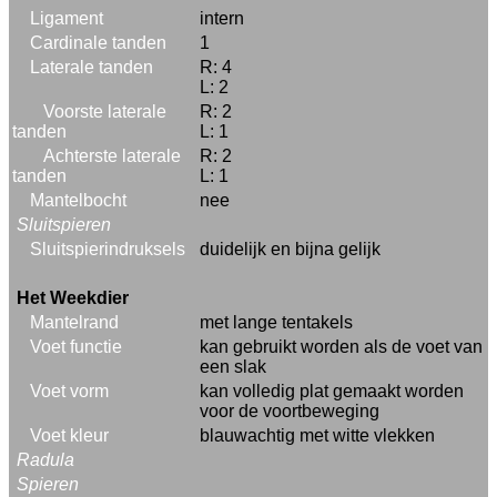
Ligament
intern
Cardinale tanden
1
Laterale tanden
R: 4
L: 2
Voorste laterale
R: 2
tanden
L: 1
Achterste laterale
R: 2
tanden
L: 1
Mantelbocht
nee
Sluitspieren
Sluitspierindruksels
duidelijk en bijna gelijk
Het Weekdier
Mantelrand
met lange tentakels
Voet functie
kan gebruikt worden als de voet van
een slak
Voet vorm
kan volledig plat gemaakt worden
voor de voortbeweging
Voet kleur
blauwachtig met witte vlekken
Radula
Spieren