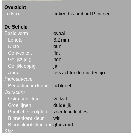
Overzicht
Tijdvak
bekend vanuit het Plioceen
De Schelp
Basis vorm
ovaal
Lengte
3,2 mm
Dikte
dun
Convexiteit
flat
Gelijkzijdig
nee
Gelijkkleppig
ja
Apex
iets achter de middenlijn
Periostracum
Periostracum kleur
lichtgeel
Ostracum
Ostracum kleur
vuilwit
Groeilijnen
duidelijk
Parallelle sculptuur
zeer fijne lijntjes
Binnenkant kleur
wit
Binnenkant structuur
glanzend
Slot