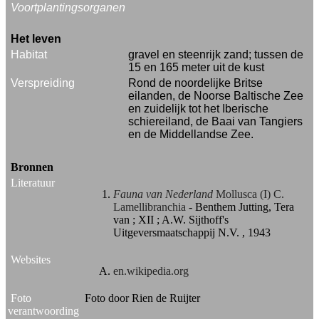
Voortplantingsorganen
Het leven
Habitat
gravel en steenrijk zand; tussen de
15 en 165 meter uit de kust
Verspreiding
Rond de noordelijke Britse
eilanden, de Noorse Baltische Zee
en zuidelijk tot het Iberische
schiereiland, de Baai van Tangiers
en de Middellandse Zee.
Bronnen
Literatuur
Fauna van Nederland
Mollusca (I) C.
Lamellibranchia
- Benthem Jutting, Tera
van ; XII ; A.W. Sijthoff's
Uitgeversmaatschappij N.V. , 1943
Websites
en.wikipedia.org
Foto
Foto door Rien de Ruijter
verantwoording