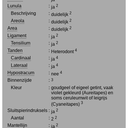
Lunula
:
2
ja
Beschrijving
:
2
duidelijk
Areola
:
2
duidelijk
Area
:
2
duidelijk
Ligament
:
2
ja
Tensilium
:
2
ja
Tanden
:
4
Heterodont
Cardinaal
:
4
ja
Lateraal
:
4
ja
Hypostracum
:
4
nee
Binnenzijde
:
3
Kleur
:
goudgeel of eigeel getint, vaak
violet gekleurd (Aureitapes) en
soms ceruleumwit of leigrijs
3
(Cyaneitapes)
Sluitspierindruksels
:
2
ja
Aantal
:
2
2
Mantellijn
:
2
ja