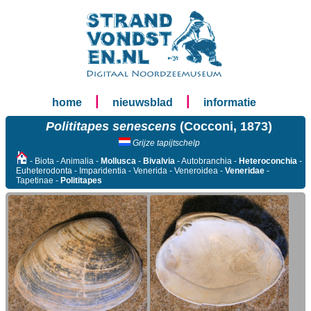
|
|
home
nieuwsblad
informatie
Polititapes senescens
(Cocconi, 1873)
Grijze tapijtschelp
- Biota - Animalia -
Mollusca
-
Bivalvia
- Autobranchia -
Heteroconchia
-
Euheterodonta - Imparidentia - Venerida - Veneroidea -
Veneridae
-
Tapetinae -
Polititapes