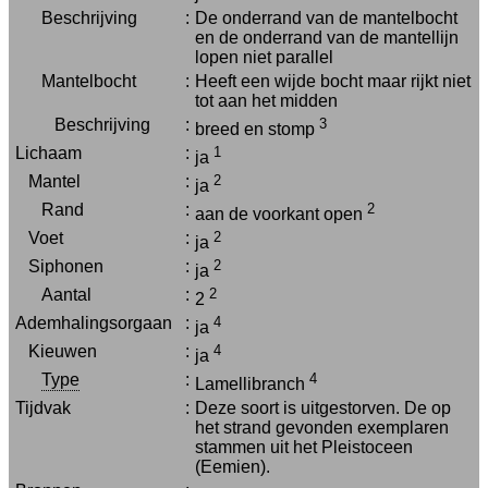
Beschrijving
:
De onderrand van de mantelbocht
en de onderrand van de mantellijn
lopen niet parallel
Mantelbocht
:
Heeft een wijde bocht maar rijkt niet
tot aan het midden
Beschrijving
:
3
breed en stomp
Lichaam
:
1
ja
Mantel
:
2
ja
Rand
:
2
aan de voorkant open
Voet
:
2
ja
Siphonen
:
2
ja
Aantal
:
2
2
Ademhalingsorgaan
:
4
ja
Kieuwen
:
4
ja
Type
:
4
Lamellibranch
Tijdvak
:
Deze soort is uitgestorven. De op
het strand gevonden exemplaren
stammen uit het Pleistoceen
(Eemien).