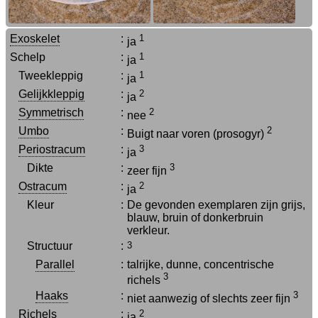
Exoskelet
:
1
ja
Schelp
:
1
ja
Tweekleppig
:
1
ja
Gelijkkleppig
:
2
ja
Symmetrisch
:
2
nee
Umbo
:
2
Buigt naar voren (prosogyr)
Periostracum
:
3
ja
Dikte
:
3
zeer fijn
Ostracum
:
2
ja
Kleur
:
De gevonden exemplaren zijn grijs,
blauw, bruin of donkerbruin
verkleur.
Structuur
:
3
Parallel
:
talrijke, dunne, concentrische
3
richels
Haaks
:
3
niet aanwezig of slechts zeer fijn
Richels
:
2
ja