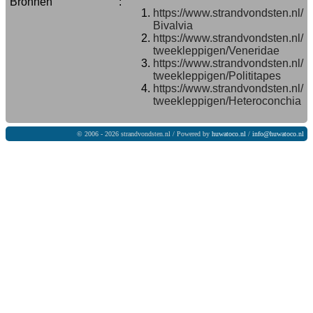
Bronnen
:
https://www.strandvondsten.nl/
Bivalvia
https://www.strandvondsten.nl/
tweekleppigen/Veneridae
https://www.strandvondsten.nl/
tweekleppigen/Polititapes
https://www.strandvondsten.nl/
tweekleppigen/Heteroconchia
© 2006 - 2026 strandvondsten.nl / Powered by
huwatoco.nl
/
info@huwatoco.nl