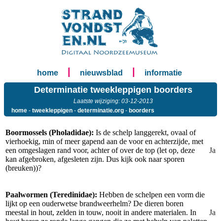
|
|
home
nieuwsblad
informatie
Determinatie tweekleppigen boorders
Laatste wijziging: 03-12-2013
home
-
tweekleppigen
-
determinatie.org
-
boorders
Boormossels (Pholadidae):
Is de schelp langgerekt, ovaal of
vierhoekig, min of meer gapend aan de voor en achterzijde, met
een omgeslagen rand voor, achter of over de top (let op, deze
Ja
kan afgebroken, afgesleten zijn. Dus kijk ook naar sporen
(breuken))?
Paalwormen (Teredinidae):
Hebben de schelpen een vorm die
lijkt op een ouderwetse brandweerhelm? De dieren boren
meestal in hout, zelden in touw, nooit in andere materialen. In
Ja