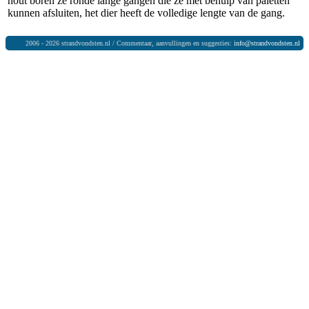
hout boren ze ronde lange gangen die ze met behulp van paletten
kunnen afsluiten, het dier heeft de volledige lengte van de gang.
2006 - 2026 strandvondsten.nl / Commentaar, aanvullingen en suggesties:
info@strandvondsten.nl