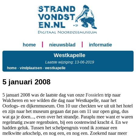
|
|
home
nieuwsblad
informatie
Westkapelle
Laatste wijziging: 13-06-2019
home
-
vindplaatsen
-
westkapelle
5 januari 2008
5 januari 2008 was de laatste dag van onze
Fossielen
trip naar
Walcheren en we wilden die dag naar Westkapelle, naar het
Oorlogs- en dijkenmuseum. Om 10 uur checkten we uit uit het hotel
en zijn naar het museum gegaan dat pas om 11 uur open ging, dus
wat ga je doen..., even over het strandje. Paraplu mee want er waren
regelmatig zware regenbuien, bij een oostenwind kracht 4. En we
hadden geluk. Tussen het schelpengruis vond ik zomaar een
melkwitte arkschelp, en nog een, en nog een. Zoekend naar meer