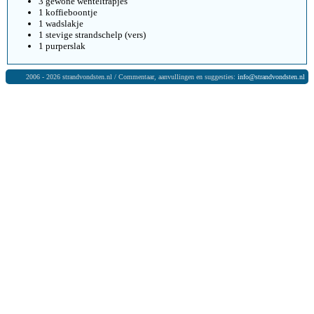
3 gewone wenteltrapjes
1 koffieboontje
1 wadslakje
1 stevige strandschelp (vers)
1 purperslak
2006 - 2026 strandvondsten.nl / Commentaar, aanvullingen en suggesties:
info@strandvondsten.nl