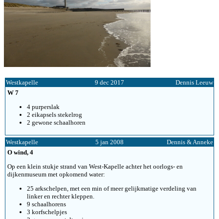
Westkapelle
9 dec 2017
Dennis Leeuw
W 7
4 purperslak
2 eikapsels stekelrog
2 gewone schaalhoren
Westkapelle
5 jan 2008
Dennis & Anneke
O wind, 4
Op een klein stukje strand van West-Kapelle achter het oorlogs- en
dijkenmuseum met opkomend water:
25 arkschelpen, met een min of meer gelijkmatige verdeling van
linker en rechter kleppen.
9 schaalhorens
3 korfschelpjes