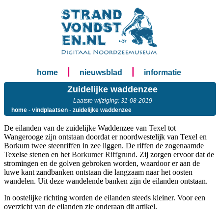
|
|
home
nieuwsblad
informatie
Zuidelijke waddenzee
Laatste wijziging: 31-08-2019
home
-
vindplaatsen
-
zuidelijke waddenzee
De eilanden van de zuidelijke Waddenzee van
Texel
tot
Wangerooge zijn ontstaan doordat er noordwestelijk van Texel en
Borkum twee steenriffen in zee liggen. De riffen de zogenaamde
Texelse stenen en het
Borkumer Riffgrund
. Zij zorgen ervoor dat de
stromingen en de golven gebroken worden, waardoor er aan de
luwe kant zandbanken ontstaan die langzaam naar het oosten
wandelen. Uit deze wandelende banken zijn de eilanden ontstaan.
In oostelijke richting worden de eilanden steeds kleiner. Voor een
overzicht van de eilanden zie onderaan dit artikel.