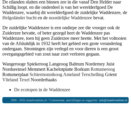
De eilanden sluiten een binnen zee in die vanaf Den Helder naar
Schillig loopt. en die onderdeel is van het werelderfgoed De
Waddenzee, waarbij dit werelderfgoed de zuidelijke Waddenzee, de
Helgoländer bucht
en de
noordelijke Waddenzee
bevat.
De zuidelijke Waddenzee is een ondiepe zee die vroeger ook de
Zuiderzee bevatte, of beter gezegd heet de Waddenzee pas
Waddenzee, toen hij geen Zuiderzee meer heette. Met het voltooien
van de Afsluitdijk in 1932 heeft het gebied een grote verandering
ondergaan. Stromingen zijn verlegd en voor dieren is een groot
overgangsgebied van zout naar zoet verloren gegaan.
Wangerooge
Spiekeroog
Langeoog
Baltrum
Norderney
Juist
Nordseeinsel Memmert
Kachelotplatte
Borkum
Rottumeroog
Rottumerplaat
Schiermonnikoog
Ameland
Terschelling
Grient
Vlieland
Texel
Noorderhaaks
De ecotopen in de Waddenzee
2006 - 2026 strandvondsten.nl / Commentaar, aanvullingen en suggesties:
info@strandvondsten.nl