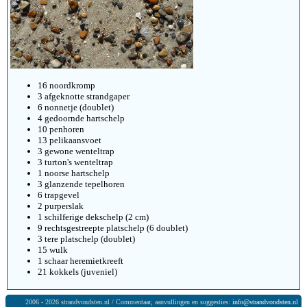
16 noordkromp
3 afgeknotte strandgaper
6 nonnetje (doublet)
4 gedoornde hartschelp
10 penhoren
13 pelikaansvoet
3 gewone wenteltrap
3 turton's wenteltrap
1 noorse hartschelp
3 glanzende tepelhoren
6 trapgevel
2 purperslak
1 schilferige dekschelp (2 cm)
9 rechtsgestreepte platschelp (6 doublet)
3 tere platschelp (doublet)
15 wulk
1 schaar heremietkreeft
21 kokkels (juveniel)
2006 - 2026 strandvondsten.nl / Commentaar, aanvullingen en suggesties:
info@strandvondsten.nl