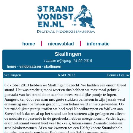
|
|
home
nieuwsblad
informatie
Skallingen
Laatste wijziging: 14-02-2018
home
-
vindplaatsen
-
skallingen
Skallingen
6 okt 2013
Dennis Leeuw
6 oktober 2013 hebben we Skallingen bezocht. We hadden een enorm breed
strand. Het was prachtig mooi weer en dus hebben we maximaal gebruik
gemaakt van het strand door naar het meest zuidelijke puntje te lopen.
Aangestoken door een man met grote stukken barnsteen in zijn jaszak werd
er naarstig naar barnsteen gezocht, maar helaas werd er niets gevonden. Op
het zuidelijkste puntje troffen we heel veel Noordkrompen en Wulken aan.
Zoveel zelfs dat we al op het strand aan het sorteren zijn geslagen en alleen
de mooiste en passende in de groeireeks hebben meegenomen. Verder lagen
er op het strand vooral heel veel Kokkels, Amerikaanse Zwaardschedes en
schelpkokerwormen. Af en toe kwamen we een Halfgeknotte Strandschelp
doublet, een oude versleten Penhoren of een Pelikaansvoet tegen.