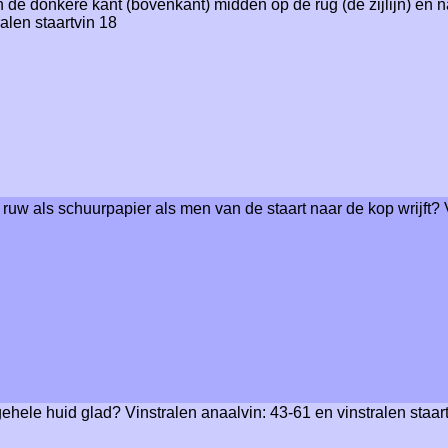
an de donkere kant (bovenkant) midden op de rug (de zijlijn) en 
alen staartvin 18
d ruw als schuurpapier als men van de staart naar de kop wrijft?
 gehele huid glad? Vinstralen anaalvin: 43-61 en vinstralen staar