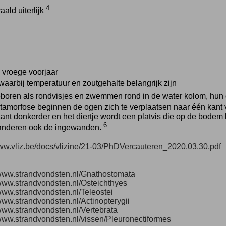
4
aald uiterlijk
n vroege voorjaar
waarbij temperatuur en zoutgehalte belangrijk zijn
oren als rondvisjes en zwemmen rond in de water kolom, hun di
tamorfose beginnen de ogen zich te verplaatsen naar één kant v
nt donkerder en het diertje wordt een platvis die op de bodem lee
6
anderen ook de ingewanden.
www.vliz.be/docs/vlizine/21-03/PhDVercauteren_2020.03.30.pdf
/www.strandvondsten.nl/Gnathostomata
/www.strandvondsten.nl/Osteichthyes
/www.strandvondsten.nl/Teleostei
/www.strandvondsten.nl/Actinopterygii
/www.strandvondsten.nl/Vertebrata
/www.strandvondsten.nl/vissen/Pleuronectiformes