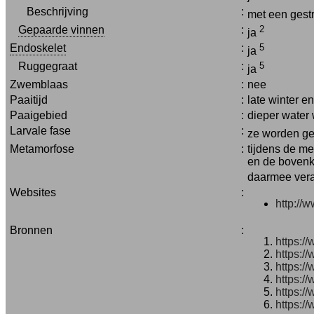
Beschrijving
:
met een gestr
Gepaarde vinnen
:
2
ja
Endoskelet
:
5
ja
Ruggegraat
:
5
ja
Zwemblaas
:
nee
Paaitijd
:
late winter e
Paaigebied
:
dieper water 
Larvale fase
:
ze worden geb
Metamorfose
:
tijdens de me
en de bovenka
daarmee ver
Websites
:
http://
Bronnen
:
https:/
https:/
https:/
https:/
https:/
https:/