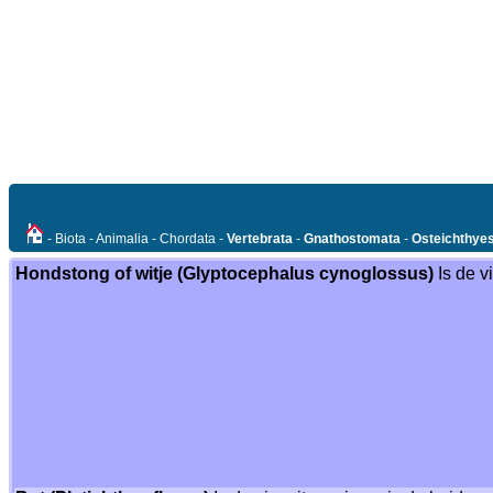
- Biota - Animalia - Chordata -
Vertebrata
-
Gnathostomata
-
Osteichthye
Hondstong of witje (Glyptocephalus cynoglossus)
Is de v