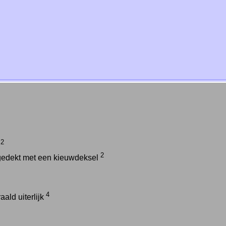
2
g
2
gedekt met een kieuwdeksel
4
aald uiterlijk