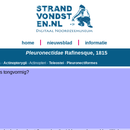
|
|
home
nieuwsblad
informatie
Pleuronectidae
Rafinesque, 1815
s
-
Actinopterygii
- Actinopteri -
Teleostei
-
Pleuronectiformes
is tongvormig?