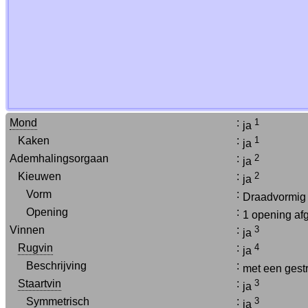
Mond
:
1
ja
Kaken
:
1
ja
Ademhalingsorgaan
:
2
ja
Kieuwen
:
2
ja
Vorm
:
Draadvormi
Opening
:
1 opening af
Vinnen
:
3
ja
Rugvin
:
4
ja
Beschrijving
:
met een gestr
Staartvin
:
3
ja
Symmetrisch
:
3
ja