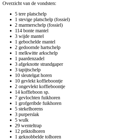
Overzicht van de vondsten:
5 tere platschelp
1 stevige platschelp (fossiel)
2 marmerschelp (fossiel)
114 bonte mantel
3 wijde mantel
1 gebochelde mantel
2 gedoornde hartschelp
1 melkwitte arkschelp
1 paardenzadel
3 afgeknotte strandgaper
3 tapijtschelp
10 sleutelgat horen
10 gevlekt koffieboontje
2 ongevlekt koffieboontje
14 koffieboon sp.
7 gevlochten fuikhoren
1 grofgeribde fuikhoren
5 stekelhorens
3 purperslak
5 wulk
29 wenteltrap
12 priktolhoren
1 geknobbelde tolhoren