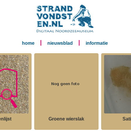
|
|
home
nieuwsblad
informatie
nlijst
Groene wierslak
Sat