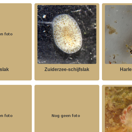
slak
Zuiderzee-schijfslak
Harle