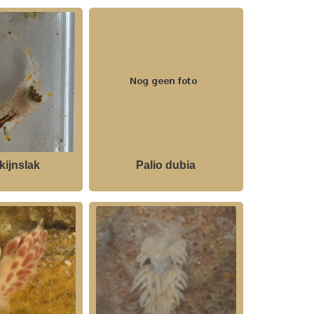
kijnslak
Palio dubia