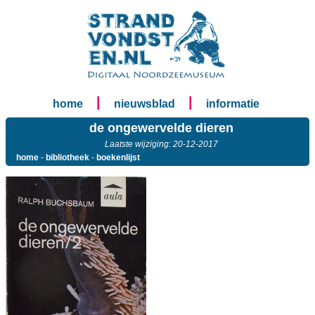
|
|
home
nieuwsblad
informatie
de ongewervelde dieren
Laatste wijziging: 20-12-2017
home
-
bibliotheek
-
boekenlijst