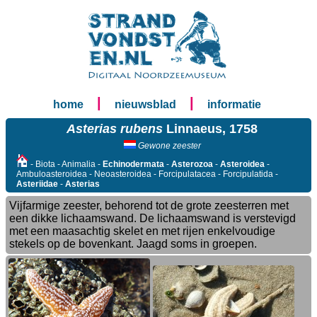
|
|
home
nieuwsblad
informatie
Asterias rubens
Linnaeus, 1758
Gewone zeester
- Biota - Animalia -
Echinodermata
-
Asterozoa
-
Asteroidea
-
Ambuloasteroidea - Neoasteroidea - Forcipulatacea - Forcipulatida -
Asteriidae
-
Asterias
Vijfarmige zeester, behorend tot de grote zeesterren met
een dikke lichaamswand. De lichaamswand is verstevigd
met een maasachtig skelet en met rijen enkelvoudige
stekels op de bovenkant. Jaagd soms in groepen.