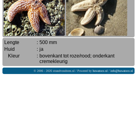
Lengte
:
500 mm
Huid
:
ja
Kleur
:
bovenkant tot roze/rood; onderkant
cremekleurig
© 2006 - 2026 strandvondsten.nl / Powered by
huwatoco.nl
/
info@huwatoco.nl