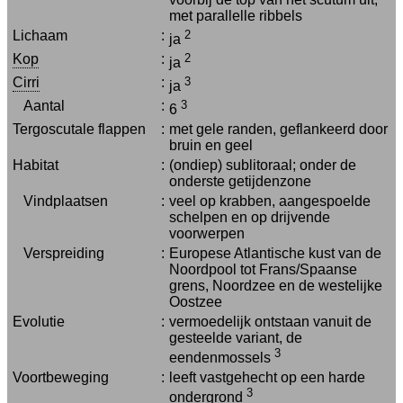
met parallelle ribbels
Lichaam
:
2
ja
Kop
:
2
ja
Cirri
:
3
ja
Aantal
:
3
6
Tergoscutale flappen
:
met gele randen, geflankeerd door
bruin en geel
Habitat
:
(ondiep) sublitoraal; onder de
onderste getijdenzone
Vindplaatsen
:
veel op krabben, aangespoelde
schelpen en op drijvende
voorwerpen
Verspreiding
:
Europese Atlantische kust van de
Noordpool tot Frans/Spaanse
grens, Noordzee en de westelijke
Oostzee
Evolutie
:
vermoedelijk ontstaan vanuit de
gesteelde variant, de
3
eendenmossels
Voortbeweging
:
leeft vastgehecht op een harde
3
ondergrond