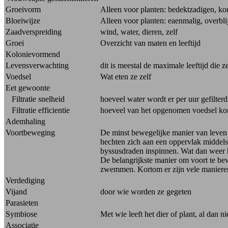
Groeivorm
Alleen voor planten: bedektzadigen, k
Bloeiwijze
Alleen voor planten: eaenmalig, overbl
Zaadverspreiding
wind, water, dieren, zelf
Groei
Overzicht van maten en leeftijd
Kolonievormend
Levensverwachting
dit is meestal de maximale leeftijd die 
Voedsel
Wat eten ze zelf
Eet gewoonte
Filtratie snelheid
hoeveel water wordt er per uur gefilterd
Filtratie efficientie
hoeveel van het opgenomen voedsel kom
Ademhaling
Voortbeweging
De minst bewegelijke manier van leven i
hechten zich aan een oppervlak middels 
byssusdraden inspinnen. Wat dan weer h
De belangrijkste manier om voort te be
zwemmen. Kortom er zijn vele maniere
Verdediging
Vijand
door wie worden ze gegeten
Parasieten
Symbiose
Met wie leeft het dier of plant, al dan ni
Associatie