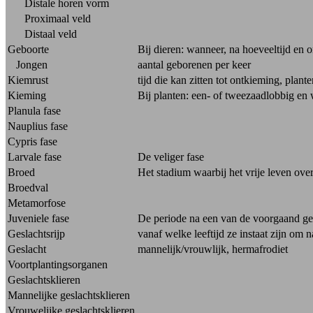
Distale horen vorm
Proximaal veld
Distaal veld
Geboorte
Bij dieren: wanneer, na hoeveeltijd en
Jongen
aantal geborenen per keer
Kiemrust
tijd die kan zitten tot ontkieming, plan
Kieming
Bij planten: een- of tweezaadlobbig en
Planula fase
Nauplius fase
Cypris fase
Larvale fase
De veliger fase
Broed
Het stadium waarbij het vrije leven ove
Broedval
Metamorfose
Juveniele fase
De periode na een van de voorgaand geb
Geslachtsrijp
vanaf welke leeftijd ze instaat zijn om
Geslacht
mannelijk/vrouwlijk, hermafrodiet
Voortplantingsorganen
Geslachtsklieren
Mannelijke geslachtsklieren
Vrouwelijke geslachtsklieren