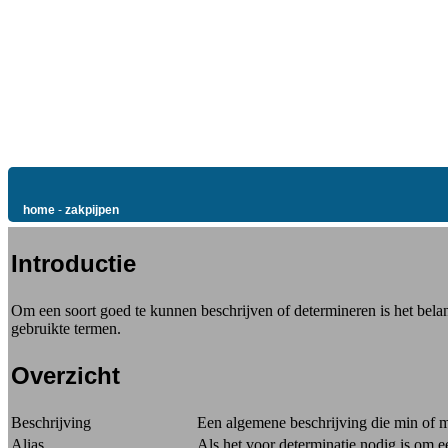
home
-
zakpijpen
Introductie
Om een soort goed te kunnen beschrijven of determineren is het belan
gebruikte termen.
Overzicht
Beschrijving
Een algemene beschrijving die min of me
Alias
Als het voor determinatie nodig is om e