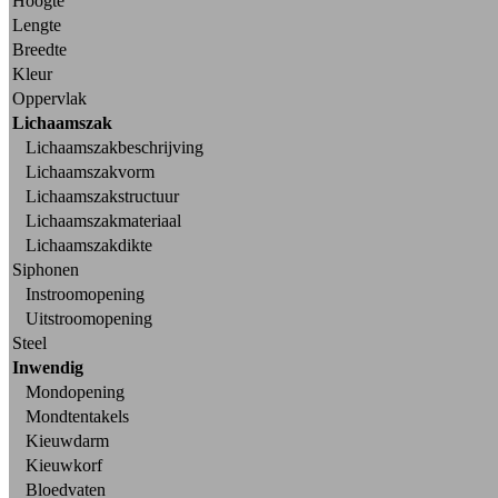
Hoogte
Lengte
Breedte
Kleur
Oppervlak
Lichaamszak
Lichaamszakbeschrijving
Lichaamszakvorm
Lichaamszakstructuur
Lichaamszakmateriaal
Lichaamszakdikte
Siphonen
Instroomopening
Uitstroomopening
Steel
Inwendig
Mondopening
Mondtentakels
Kieuwdarm
Kieuwkorf
Bloedvaten