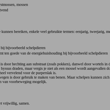
orstmossen, mossen
ijvend
ze kunnen bereiken, enkele veel gebruikte termen: eenjarig, tweejarig, me
 bij bijvoorbeeld schelpdieren
t ten goede van de energiehuishouding bij bijvoorbeeld schelpdieren
s door hechting aan substraat (zoals pokken), danwel door wortels in d
byssus draden, maar vergis je niet als een mossel wordt aangevallen do
eel vervelend voor de purperslak is.
wegen is door gebruik te maken van benen. Maar schelpen kunnen zich
n van voorbeweging mogelijk.
et vrijwillig, samen.