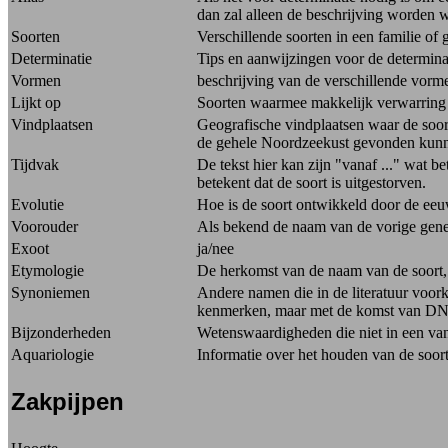
dan zal alleen de beschrijving worden 
Soorten
Verschillende soorten in een familie of 
Determinatie
Tips en aanwijzingen voor de determina
Vormen
beschrijving van de verschillende vorme
Lijkt op
Soorten waarmee makkelijk verwarring ka
Vindplaatsen
Geografische vindplaatsen waar de soor
de gehele Noordzeekust gevonden kun
Tijdvak
De tekst hier kan zijn "vanaf ..." wat be
betekent dat de soort is uitgestorven.
Evolutie
Hoe is de soort ontwikkeld door de ee
Voorouder
Als bekend de naam van de vorige gene
Exoot
ja/nee
Etymologie
De herkomst van de naam van de soort, 
Synoniemen
Andere namen die in de literatuur voor
kenmerken, maar met de komst van DNA o
Bijzonderheden
Wetenswaardigheden die niet in een van 
Aquariologie
Informatie over het houden van de soor
Zakpijpen