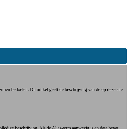
men bedoelen. Dit artikel geeft de beschrijving van de op deze site
lledige beschrijving. Als de Alias-term aanwezig is en data bevat