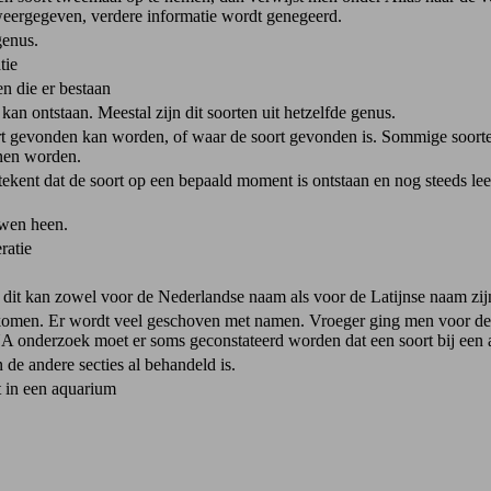
weergegeven, verdere informatie wordt genegeerd.
genus.
tie
n die er bestaan
n ontstaan. Meestal zijn dit soorten uit hetzelfde genus.
t gevonden kan worden, of waar de soort gevonden is. Sommige soorten
nen worden.
tekent dat de soort op een bepaald moment is ontstaan en nog steeds leeft.
uwen heen.
ratie
dit kan zowel voor de Nederlandse naam als voor de Latijnse naam zij
komen. Er wordt veel geschoven met namen. Vroeger ging men voor deter
nderzoek moet er soms geconstateerd worden dat een soort bij een and
de andere secties al behandeld is.
t in een aquarium