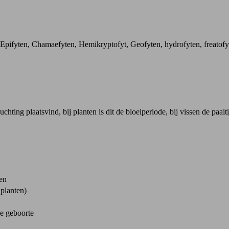
Epifyten, Chamaefyten, Hemikryptofyt, Geofyten, hydrofyten, freatofyt
ting plaatsvind, bij planten is dit de bloeiperiode, bij vissen de paaiti
en
 planten)
e geboorte