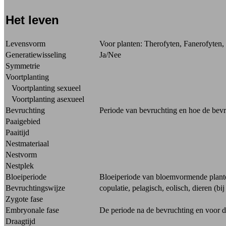
Het leven
Levensvorm
Voor planten: Therofyten, Fanerofyten, 
Generatiewisseling
Ja/Nee
Symmetrie
Voortplanting
Voortplanting sexueel
Voortplanting asexueel
Bevruchting
Periode van bevruchting en hoe de bevruch
Paaigebied
Paaitijd
Nestmateriaal
Nestvorm
Nestplek
Bloeiperiode
Bloeiperiode van bloemvormende plant
Bevruchtingswijze
copulatie, pelagisch, eolisch, dieren (bij
Zygote fase
Embryonale fase
De periode na de bevruchting en voor d
Draagtijd