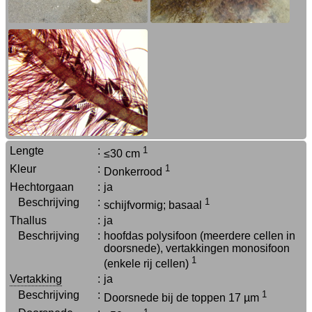
Lengte
:
1
≤30 cm
Kleur
:
1
Donkerrood
Hechtorgaan
:
ja
Beschrijving
:
1
schijfvormig; basaal
Thallus
:
ja
Beschrijving
:
hoofdas polysifoon (meerdere cellen in
doorsnede), vertakkingen monosifoon
1
(enkele rij cellen)
Vertakking
:
ja
Beschrijving
:
1
Doorsnede bij de toppen 17 µm