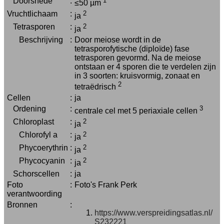
Doorsnede
:
1
≤50 µm
Vruchtlichaam
:
2
ja
Tetrasporen
:
2
ja
Beschrijving
:
Door meiose wordt in de
tetrasporofytische (diploïde) fase
tetrasporen gevormd. Na de meiose
ontstaan er 4 sporen die te verdelen zijn
in 3 soorten: kruisvormig, zonaat en
2
tetraëdrisch
Cellen
:
ja
Ordening
:
3
centrale cel met 5 periaxiale cellen
Chloroplast
:
2
ja
Chlorofyl a
:
2
ja
Phycoerythrin
:
2
ja
Phycocyanin
:
2
ja
Schorscellen
:
ja
Foto
:
Foto's Frank Perk
verantwoording
Bronnen
:
https://www.verspreidingsatlas.nl/
S232221