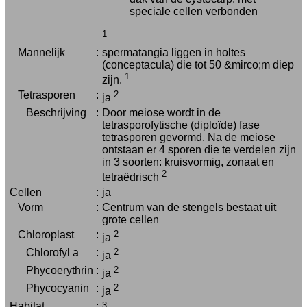
speciale cellen verbonden
1
Mannelijk
:
spermatangia liggen in holtes
(conceptacula) die tot 50 &mirco;m diep
1
zijn.
Tetrasporen
:
2
ja
Beschrijving
:
Door meiose wordt in de
tetrasporofytische (diploïde) fase
tetrasporen gevormd. Na de meiose
ontstaan er 4 sporen die te verdelen zijn
in 3 soorten: kruisvormig, zonaat en
2
tetraëdrisch
Cellen
:
ja
Vorm
:
Centrum van de stengels bestaat uit
grote cellen
Chloroplast
:
2
ja
Chlorofyl a
:
2
ja
Phycoerythrin
:
2
ja
Phycocyanin
:
2
ja
Habitat
:
3