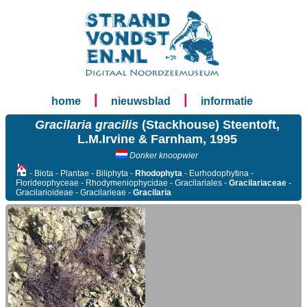
|
|
home
nieuwsblad
informatie
Gracilaria gracilis
(Stackhouse) Steentoft,
L.M.Irvine & Farnham, 1995
Donker knoopwier
- Biota - Plantae - Biliphyta -
Rhodophyta
- Eurhodophytina -
Florideophyceae - Rhodymeniophycidae - Gracilariales -
Gracilariaceae
-
Gracilarioideae - Gracilarieae -
Gracilaria