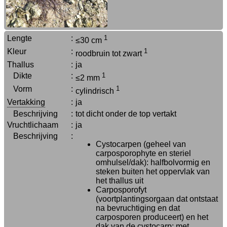
Lengte
:
1
≤30 cm
Kleur
:
1
roodbruin tot zwart
Thallus
:
ja
Dikte
:
1
≤2 mm
Vorm
:
1
cylindrisch
Vertakking
:
ja
Beschrijving
:
tot dicht onder de top vertakt
Vruchtlichaam
:
ja
Beschrijving
:
Cystocarpen (geheel van
carposporophyte en steriel
omhulsel/dak): halfbolvormig en
steken buiten het oppervlak van
het thallus uit
Carposporofyt
(voortplantingsorgaan dat ontstaat
na bevruchtiging en dat
carposporen produceert) en het
dak van de cystocarp: met