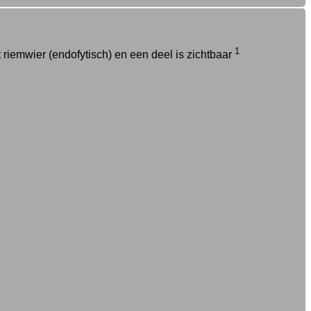
1
 riemwier (endofytisch) en een deel is zichtbaar