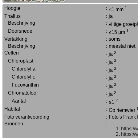
Hoogte
:
1
≤1 mm
Thallus
:
ja
Beschrijving
:
viltige groei
Doorsnede
:
1
≤15 µm
Vertakking
:
soms
Beschrijving
:
meestal niet
Cellen
:
2
ja
Chloroplast
:
3
ja
Chlorofyl a
:
3
ja
Chlorofyl c
:
3
ja
Fucoxanthin
:
3
ja
Chromatofoor
:
2
ja
Aantal
:
2
≥1
Habitat
:
Op riemwier
Foto verantwoording
:
Foto's Frank
Bronnen
:
https:/
https:/