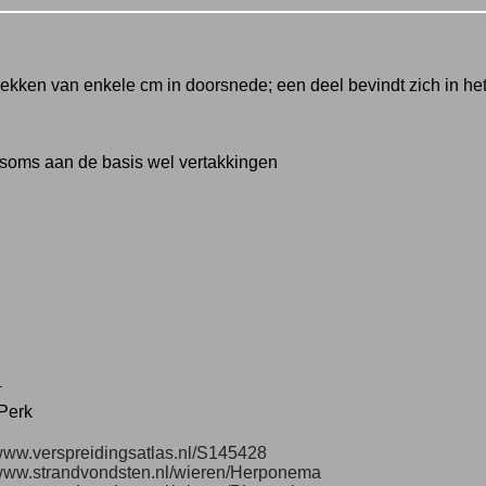
plekken van enkele cm in doorsnede; een deel bevindt zich in het
, soms aan de basis wel vertakkingen
1
 Perk
/www.verspreidingsatlas.nl/S145428
/www.strandvondsten.nl/wieren/Herponema