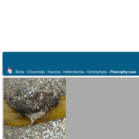
- Biota - Chromista - Harosa - Heterokonta - Ochrophyta -
Phaeophyceae
-