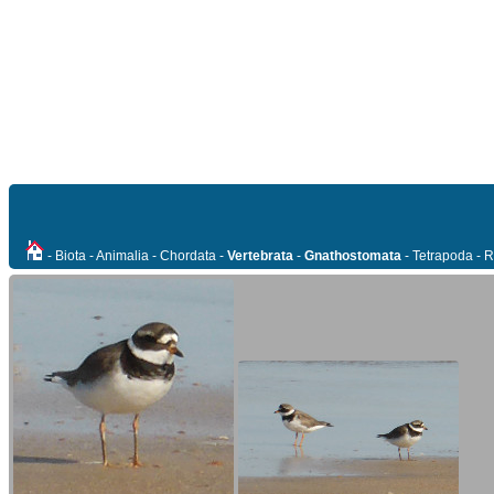
- Biota - Animalia - Chordata -
Vertebrata
-
Gnathostomata
- Tetrapoda - R