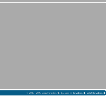
© 2006 - 2026 strandvondsten.nl / Powered by
huwatoco.nl
/
info@huwatoco.nl