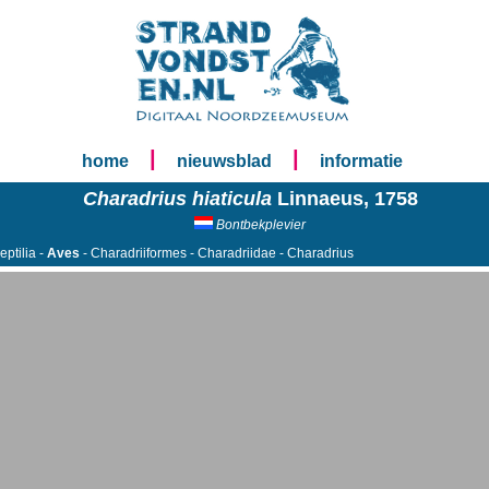
|
|
home
nieuwsblad
informatie
Charadrius hiaticula
Linnaeus, 1758
Bontbekplevier
eptilia -
Aves
- Charadriiformes - Charadriidae - Charadrius