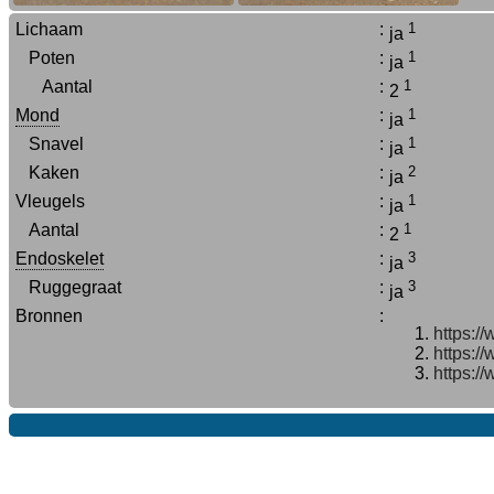
Lichaam
:
1
ja
Poten
:
1
ja
Aantal
:
1
2
Mond
:
1
ja
Snavel
:
1
ja
Kaken
:
2
ja
Vleugels
:
1
ja
Aantal
:
1
2
Endoskelet
:
3
ja
Ruggegraat
:
3
ja
Bronnen
:
https:/
https:/
https:/