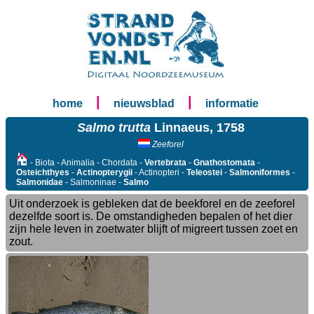
|
|
home
nieuwsblad
informatie
Salmo trutta
Linnaeus, 1758
Zeeforel
- Biota - Animalia - Chordata -
Vertebrata
-
Gnathostomata
-
Osteichthyes
-
Actinopterygii
- Actinopteri -
Teleostei
-
Salmoniformes
-
Salmonidae
- Salmoninae -
Salmo
Uit onderzoek is gebleken dat de beekforel en de zeeforel
dezelfde soort is. De omstandigheden bepalen of het dier
zijn hele leven in zoetwater blijft of migreert tussen zoet en
zout.