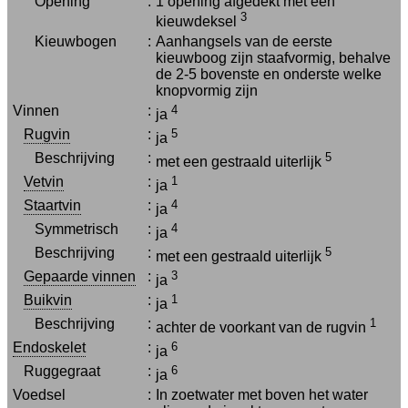
Opening
:
1 opening afgedekt met een
3
kieuwdeksel
Kieuwbogen
:
Aanhangsels van de eerste
kieuwboog zijn staafvormig, behalve
de 2-5 bovenste en onderste welke
knopvormig zijn
Vinnen
:
4
ja
Rugvin
:
5
ja
Beschrijving
:
5
met een gestraald uiterlijk
Vetvin
:
1
ja
Staartvin
:
4
ja
Symmetrisch
:
4
ja
Beschrijving
:
5
met een gestraald uiterlijk
Gepaarde vinnen
:
3
ja
Buikvin
:
1
ja
Beschrijving
:
1
achter de voorkant van de rugvin
Endoskelet
:
6
ja
Ruggegraat
:
6
ja
Voedsel
:
In zoetwater met boven het water