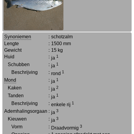
Synoniemen
:
schotzalm
Lengte
:
1500 mm
Gewicht
:
15 kg
Huid
:
1
ja
Schubben
:
1
ja
Beschrijving
:
1
rond
Mond
:
1
ja
Kaken
:
2
ja
Tanden
:
1
ja
Beschrijving
:
1
enkele rij
Ademhalingsorgaan
:
3
ja
Kieuwen
:
3
ja
Vorm
:
3
Draadvormig