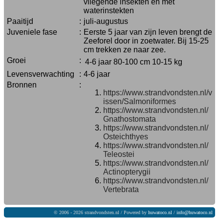
vliegende insekten en met
waterinstekten
Paaitijd
:
juli-augustus
Juveniele fase
:
Eerste 5 jaar van zijn leven brengt de
Zeeforel door in zoetwater. Bij 15-25
cm trekken ze naar zee.
Groei
:
4-6 jaar
80-100 cm
10-15 kg
Levensverwachting
:
4-6 jaar
Bronnen
:
https://www.strandvondsten.nl/v
issen/Salmoniformes
https://www.strandvondsten.nl/
Gnathostomata
https://www.strandvondsten.nl/
Osteichthyes
https://www.strandvondsten.nl/
Teleostei
https://www.strandvondsten.nl/
Actinopterygii
https://www.strandvondsten.nl/
Vertebrata
© 2006 - 2026 strandvondsten.nl / Powered by
huwatoco.nl
/
info@huwatoco.nl