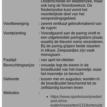
Oosterschelde en Waddenzee, maar
ook lang de Noordzeekust. De
Nederlandse kust vormt het
noordelijkste deel van het
verspreidingsgebied.
Voortbeweging
:
zwemt vertikaal gebruikmakend van
de rugvin
Voortplanting
:
Voorafgaand aan de paring vindt er
een uitgebreidde paringsdans plaats
waarbij de kleuren soms veranderen.
Bij de paring grijpen beide staarten
in elkaar. Zeepaardjes zijn vaak
monogaam.
Paaitijd
:
van april tot oktober
Bevruchtingswijze
:
vrouwtje legt de eieren in de
broedbuidel van het mannetje, waar
het mannetje ze bevrucht
Geboorte
:
tussen mei en augustus; worden in
de broedbuidel beschermd tot ze
zelfstandig kunnen leven
Websites
:
https://www.sportvisserijnederl
and.nl/vis-
water/vissoorten/131/kortsnuitz