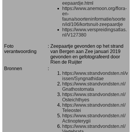
eepaardje.html
https://www.anemoon.org/flora-
en-
fauna/soorteninformatie/soorte
n/id/106/kortsnuit-zeepaardje
https://www.verspreidingsatlas.
nl/V127380
Foto
:
Zeepaartje gevonden op het strand
verantwoording
van Bergen aan Zee januari 2019
gevonden en gefotografeerd door
Rien de Ruijter
Bronnen
:
https://www.strandvondsten.nl/v
issen/Syngnathidae
https://www.strandvondsten.nl/
Gnathostomata
https://www.strandvondsten.nl/
Osteichthyes
https://www.strandvondsten.nl/
Teleostei
https://www.strandvondsten.nl/
Actinopterygii
https://www.strandvondsten.nl/
Vertebrata