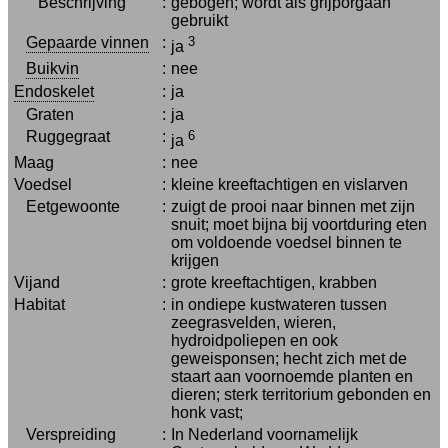
Beschrijving
:
gebogen; wordt als grijporgaan
gebruikt
Gepaarde vinnen
:
3
ja
Buikvin
:
nee
Endoskelet
:
ja
Graten
:
ja
Ruggegraat
:
6
ja
Maag
:
nee
Voedsel
:
kleine kreeftachtigen en vislarven
Eetgewoonte
:
zuigt de prooi naar binnen met zijn
snuit; moet bijna bij voortduring eten
om voldoende voedsel binnen te
krijgen
Vijand
:
grote kreeftachtigen, krabben
Habitat
:
in ondiepe kustwateren tussen
zeegrasvelden, wieren,
hydroidpoliepen en ook
geweisponsen; hecht zich met de
staart aan voornoemde planten en
dieren; sterk territorium gebonden en
honk vast;
Verspreiding
:
In Nederland voornamelijk