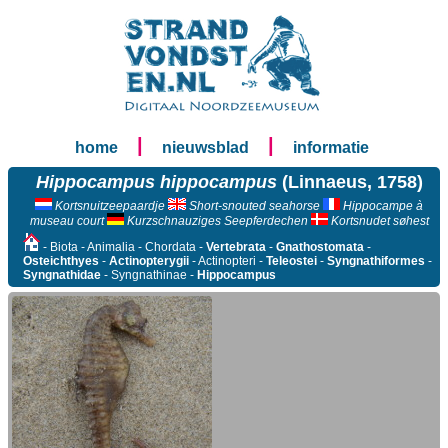
|
|
home
nieuwsblad
informatie
Hippocampus hippocampus
(Linnaeus, 1758)
Kortsnuitzeepaardje
Short-snouted seahorse
Hippocampe à
museau court
Kurzschnauziges Seepferdechen
Kortsnudet søhest
- Biota - Animalia - Chordata -
Vertebrata
-
Gnathostomata
-
Osteichthyes
-
Actinopterygii
- Actinopteri -
Teleostei
-
Syngnathiformes
-
Syngnathidae
- Syngnathinae -
Hippocampus