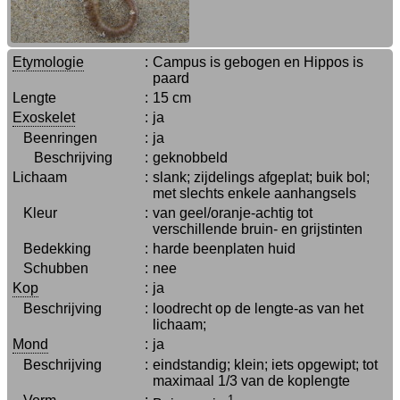
Etymologie
:
Campus is gebogen en Hippos is
paard
Lengte
:
15 cm
Exoskelet
:
ja
Beenringen
:
ja
Beschrijving
:
geknobbeld
Lichaam
:
slank; zijdelings afgeplat; buik bol;
met slechts enkele aanhangsels
Kleur
:
van geel/oranje-achtig tot
verschillende bruin- en grijstinten
Bedekking
:
harde beenplaten huid
Schubben
:
nee
Kop
:
ja
Beschrijving
:
loodrecht op de lengte-as van het
lichaam;
Mond
:
ja
Beschrijving
:
eindstandig; klein; iets opgewipt; tot
maximaal 1/3 van de koplengte
1