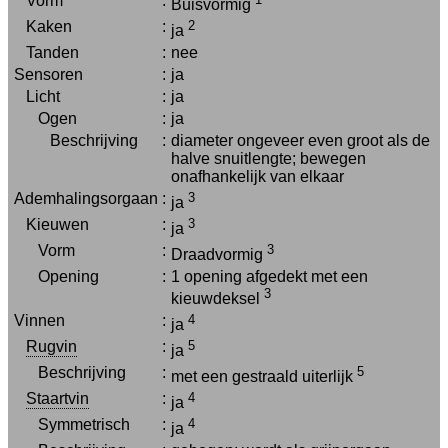
Vorm
:
Buisvormig
Kaken
:
2
ja
Tanden
:
nee
Sensoren
:
ja
Licht
:
ja
Ogen
:
ja
Beschrijving
:
diameter ongeveer even groot als de
halve snuitlengte; bewegen
onafhankelijk van elkaar
Ademhalingsorgaan
:
3
ja
Kieuwen
:
3
ja
Vorm
:
3
Draadvormig
Opening
:
1 opening afgedekt met een
3
kieuwdeksel
Vinnen
:
4
ja
Rugvin
:
5
ja
Beschrijving
:
5
met een gestraald uiterlijk
Staartvin
:
4
ja
Symmetrisch
:
4
ja