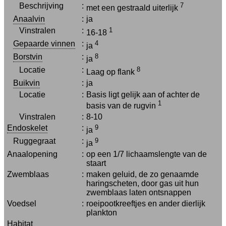
Beschrijving
:
7
met een gestraald uiterlijk
Anaalvin
:
ja
Vinstralen
:
1
16-18
Gepaarde vinnen
:
4
ja
Borstvin
:
8
ja
Locatie
:
8
Laag op flank
Buikvin
:
ja
Locatie
:
Basis ligt gelijk aan of achter de
1
basis van de rugvin
Vinstralen
:
8-10
Endoskelet
:
9
ja
Ruggegraat
:
9
ja
Anaalopening
:
op een 1/7 lichaamslengte van de
staart
Zwemblaas
:
maken geluid, de zo genaamde
haringscheten, door gas uit hun
zwemblaas laten ontsnappen
Voedsel
:
roeipootkreeftjes en ander dierlijk
plankton
Habitat