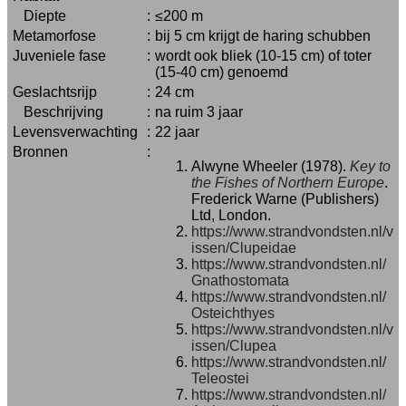
Diepte
:
≤200 m
Metamorfose
:
bij 5 cm krijgt de haring schubben
Juveniele fase
:
wordt ook bliek (10-15 cm) of toter
(15-40 cm) genoemd
Geslachtsrijp
:
24 cm
Beschrijving
:
na ruim 3 jaar
Levensverwachting
:
22 jaar
Bronnen
:
Alwyne Wheeler (1978).
Key to
the Fishes of Northern Europe
.
Frederick Warne (Publishers)
Ltd, London.
https://www.strandvondsten.nl/v
issen/Clupeidae
https://www.strandvondsten.nl/
Gnathostomata
https://www.strandvondsten.nl/
Osteichthyes
https://www.strandvondsten.nl/v
issen/Clupea
https://www.strandvondsten.nl/
Teleostei
https://www.strandvondsten.nl/