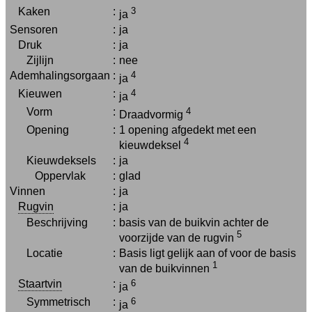
Kaken
:
3
ja
Sensoren
:
ja
Druk
:
ja
Zijlijn
:
nee
Ademhalingsorgaan
:
4
ja
Kieuwen
:
4
ja
Vorm
:
4
Draadvormig
Opening
:
1 opening afgedekt met een
4
kieuwdeksel
Kieuwdeksels
:
ja
Oppervlak
:
glad
Vinnen
:
ja
Rugvin
:
ja
Beschrijving
:
basis van de buikvin achter de
5
voorzijde van de rugvin
Locatie
:
Basis ligt gelijk aan of voor de basis
1
van de buikvinnen
Staartvin
:
6
ja
Symmetrisch
:
6
ja