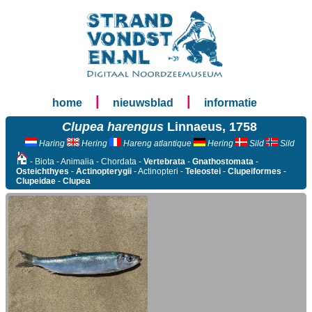
|
|
home
nieuwsblad
informatie
Clupea harengus
Linnaeus, 1758
Haring
Hering
Hareng atlantique
Hering
Sild
Sild
- Biota - Animalia - Chordata -
Vertebrata
-
Gnathostomata
-
Osteichthyes
-
Actinopterygii
- Actinopteri -
Teleostei
-
Clupeiformes
-
Clupeidae
-
Clupea