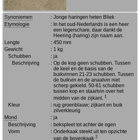
Synoniemen
:
Jonge haringen heten Bliek
Etymologie
:
In het oud-Nederlands is een heer
een legerschare, daar dankt de
Heering (haring) zijn naam aan.
Lengte
:
450 mm
Gewicht
:
1 kg
Schubben
:
ja
Beschrijving
:
Op de kop geen schubben. Tussen
de keel en de basis van de
buikvinnen 21-23 schubben. Tussen
de buikvin en de anaalvin niet
scherp gekield. 50-61 schubben
tussen kop en staartvin over het
1
midden van de zijkant.
Kleur
:
rug groenblauw; zijkant en buik
zilverkleurig
Mond
:
ja
Beschrijving
:
bekspleet tot achter de ogen
Vorm
:
Onderkaak steekt uit ten opzichte
2
van de bovenkaak