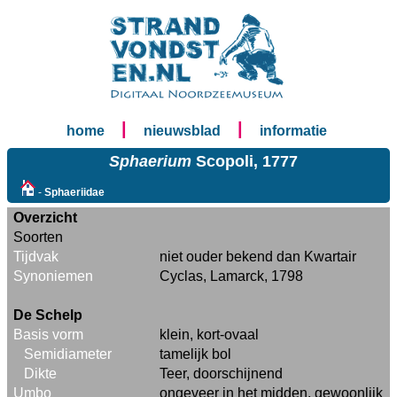
|
|
home
nieuwsblad
informatie
Sphaerium
Scopoli, 1777
-
Sphaeriidae
Overzicht
Soorten
Tijdvak
niet ouder bekend dan Kwartair
Synoniemen
Cyclas, Lamarck, 1798
De Schelp
Basis vorm
klein, kort-ovaal
Semidiameter
tamelijk bol
Dikte
Teer, doorschijnend
Umbo
ongeveer in het midden, gewoonlijk