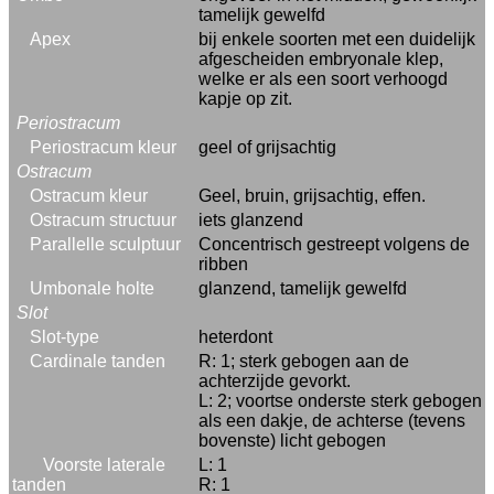
tamelijk gewelfd
Apex
bij enkele soorten met een duidelijk
afgescheiden embryonale klep,
welke er als een soort verhoogd
kapje op zit.
Periostracum
Periostracum kleur
geel of grijsachtig
Ostracum
Ostracum kleur
Geel, bruin, grijsachtig, effen.
Ostracum structuur
iets glanzend
Parallelle sculptuur
Concentrisch gestreept volgens de
ribben
Umbonale holte
glanzend, tamelijk gewelfd
Slot
Slot-type
heterdont
Cardinale tanden
R: 1; sterk gebogen aan de
achterzijde gevorkt.
L: 2; voortse onderste sterk gebogen
als een dakje, de achterse (tevens
bovenste) licht gebogen
Voorste laterale
L: 1
tanden
R: 1