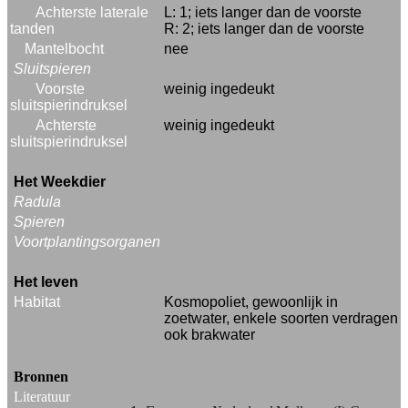
Achterste laterale
L: 1; iets langer dan de voorste
tanden
R: 2; iets langer dan de voorste
Mantelbocht
nee
Sluitspieren
Voorste
weinig ingedeukt
sluitspierindruksel
Achterste
weinig ingedeukt
sluitspierindruksel
Het Weekdier
Radula
Spieren
Voortplantingsorganen
Het leven
Habitat
Kosmopoliet, gewoonlijk in
zoetwater, enkele soorten verdragen
ook brakwater
Bronnen
Literatuur