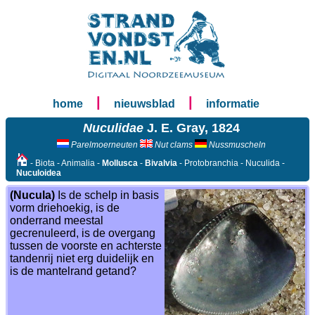
|
|
home
nieuwsblad
informatie
Nuculidae
J. E. Gray, 1824
Parelmoerneuten
Nut clams
Nussmuscheln
- Biota - Animalia -
Mollusca
-
Bivalvia
- Protobranchia - Nuculida -
Nuculoidea
(Nucula)
Is de schelp in basis
vorm driehoekig, is de
onderrand meestal
gecrenuleerd, is de overgang
tussen de voorste en achterste
tandenrij niet erg duidelijk en
is de mantelrand getand?