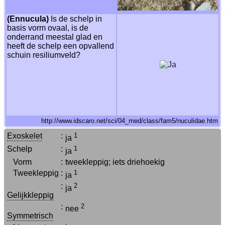
(Ennucula)
Is de schelp in
basis vorm ovaal, is de
onderrand meestal glad en
heeft de schelp een opvallend
schuin resiliumveld?
http://www.idscaro.net/sci/04_med/class/fam5/nuculidae.htm
Exoskelet
:
1
ja
Schelp
:
1
ja
Vorm
:
tweekleppig; iets driehoekig
Tweekleppig
:
1
ja
:
2
ja
Gelijkkleppig
:
2
nee
Symmetrisch