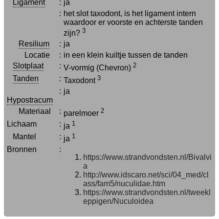
Ligament
:
ja
:
het slot taxodont, is het ligament intern
waardoor er voorste en achterste tanden
3
zijn?
Resilium
:
ja
Locatie
:
in een klein kuiltje tussen de tanden
Slotplaat
:
2
V-vormig (Chevron)
Tanden
:
3
Taxodont
:
ja
Hypostracum
Materiaal
:
2
parelmoer
Lichaam
:
1
ja
Mantel
:
1
ja
Bronnen
:
https://www.strandvondsten.nl/Bivalvi
a
http://www.idscaro.net/sci/04_med/cl
ass/fam5/nuculidae.htm
https://www.strandvondsten.nl/tweekl
eppigen/Nuculoidea