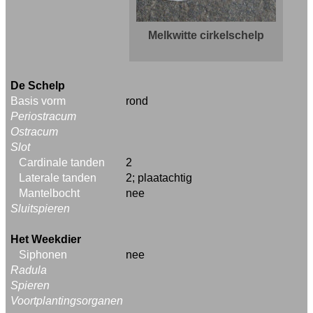
Melkwitte cirkelschelp
De Schelp
Basis vorm
rond
Periostracum
Ostracum
Slot
Cardinale tanden
2
Laterale tanden
2; plaatachtig
Mantelbocht
nee
Sluitspieren
Het Weekdier
Siphonen
nee
Radula
Spieren
Voortplantingsorganen