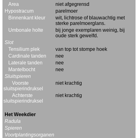
Area
niet afgegrensd
Hypostracum
parelmoer
Binnenkant kleur
wit, lichtrose of blauwachtig met
sterke parelmoerglans.
Umbonale holte
bij jonge exemplaren weinig, bij
oude sterk gewelfd.
Slot
Tensilium plek
van top tot stompe hoek
Cardinale tanden
nee
Laterale tanden
nee
Mantelbocht
nee
Sluitspieren
Voorste
niet krachtig
sluitspierindruksel
Achterste
niet krachtig
sluitspierindruksel
Het Weekdier
Radula
Spieren
Voortplantingsorganen