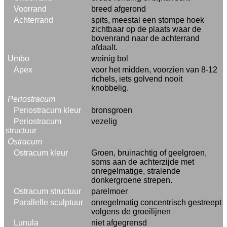
Voorrand
breed afgerond
Achterrand
spits, meestal een stompe hoek
zichtbaar op de plaats waar de
bovenrand naar de achterrand
afdaalt.
Umbo
weinig bol
Apex
voor het midden, voorzien van 8-12
richels, iets golvend nooit
knobbelig.
Periostracum
Periostracum kleur
bronsgroen
Periostracum
vezelig
structuur
Ostracum
Ostracum kleur
Groen, bruinachtig of geelgroen,
soms aan de achterzijde met
onregelmatige, stralende
donkergroene strepen.
Ostracum structuur
parelmoer
Parallelle sculptuur
onregelmatig concentrisch gestreept
volgens de groeilijnen
Lunula
niet afgegrensd