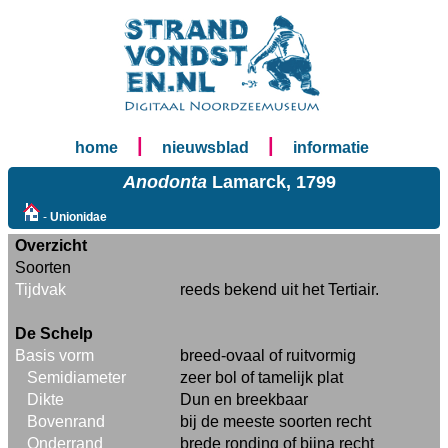
|
|
home
nieuwsblad
informatie
Anodonta
Lamarck, 1799
-
Unionidae
Overzicht
Soorten
Tijdvak
reeds bekend uit het Tertiair.
De Schelp
Basis vorm
breed-ovaal of ruitvormig
Semidiameter
zeer bol of tamelijk plat
Dikte
Dun en breekbaar
Bovenrand
bij de meeste soorten recht
Onderrand
brede ronding of bijna recht