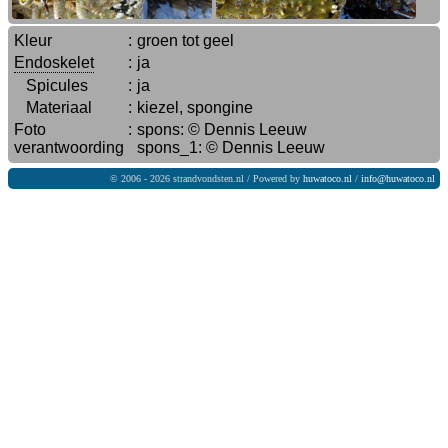
Kleur
:
groen tot geel
Endoskelet
:
ja
Spicules
:
ja
Materiaal
:
kiezel, spongine
Foto
:
spons: © Dennis Leeuw
verantwoording
spons_1: © Dennis Leeuw
© 2006 - 2026 strandvondsten.nl / Powered by
huwatoco.nl
/
info@huwatoco.nl