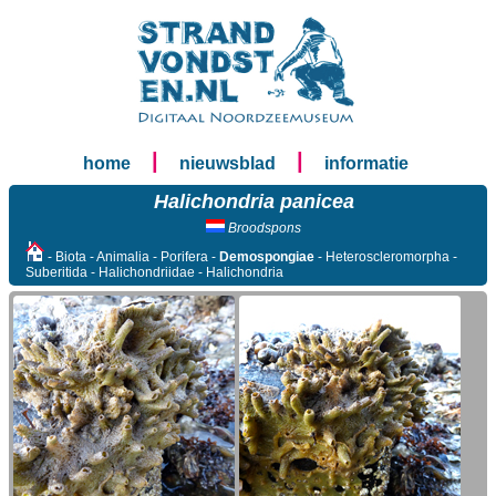
|
|
home
nieuwsblad
informatie
Halichondria panicea
Broodspons
- Biota - Animalia - Porifera -
Demospongiae
- Heteroscleromorpha -
Suberitida - Halichondriidae - Halichondria