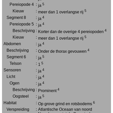
Pereiopode 4
:
5
ja
Kieuw
:
5
meer dan 1 overlangse rij
Segment 8
:
4
ja
Pereiopode 5
:
4
ja
Beschrijving
:
4
Korter dan de overige 4 pereiopoden
Kieuw
:
5
meer dan 1 overlangse rij
Abdomen
:
4
ja
Beschrijving
:
4
Onder de thorax gevouwen
Segment 6
:
5
ja
Telson
:
5
1
Sensoren
:
4
ja
Licht
:
4
ja
Ogen
:
4
ja
Beschrijving
:
4
Prominent
Oogsteel
:
5
ja
Habitat
:
6
Op grove grind en rotsbodems
Verspreiding
:
Atlantische Oceaan van noord