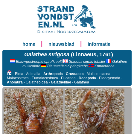
|
|
home
nieuwsblad
informatie
Galathea strigosa
(Linnaeus, 1761)
Blauwgestreepte oprolkreeft
Spinous squad lobster
Galathée
multicolore
Blaustreifen-Springkrebs
Krinakrabbe
- Biota - Animalia -
Arthropoda
-
Crustacea
- Multicrustacea -
Malacostraca - Eumalacostraca - Eucarida -
Decapoda
- Pleocyemata -
Anomura
- Galatheoidea -
Galatheidae
- Galathea