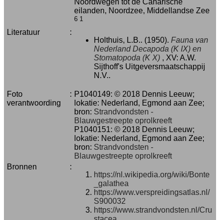
Noordwegen tot de Canarische
eilanden, Noordzee, Middellandse Zee
6
1
Literatuur
:
Holthuis, L.B.. (1950).
Fauna van
Nederland
Decapoda (K IX) en
Stomatopoda (K X)
, XV: A.W.
Sijthoff's Uitgeversmaatschappij
N.V..
Foto
:
P1040149: © 2018 Dennis Leeuw;
verantwoording
lokatie: Nederland, Egmond aan Zee;
bron:
Strandvondsten -
Blauwgestreepte oprolkreeft
P1040151: © 2018 Dennis Leeuw;
lokatie: Nederland, Egmond aan Zee;
bron:
Strandvondsten -
Blauwgestreepte oprolkreeft
Bronnen
:
https://nl.wikipedia.org/wiki/Bonte
_galathea
https://www.verspreidingsatlas.nl/
S900032
https://www.strandvondsten.nl/Cru
stacea