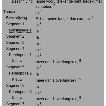
Beschrijving
:
lange vooruitstekende punt, bedekt met
2
schubben
Thorax
:
4
ja
Beschrijving
:
4
Schaarpoten langer dan carapax
Segment 1
:
5
ja
Maxillipede 1
:
5
ja
Segment 2
:
5
ja
Segment 3
:
5
ja
Segment 4
:
5
ja
Pereiopode 1
:
5
ja
Kieuw
:
5
meer dan 1 overlangse rij
Segment 5
:
5
ja
Pereiopode 2
:
5
ja
Kieuw
:
5
meer dan 1 overlangse rij
Segment 6
:
5
ja
Pereiopode 3
:
5
ja
Kieuw
:
5
meer dan 1 overlangse rij
Segment 7
:
5
ja