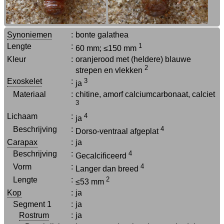
Synoniemen
:
bonte galathea
Lengte
:
1
60 mm; ≤150 mm
Kleur
:
oranjerood met (heldere) blauwe
2
strepen en vlekken
Exoskelet
:
3
ja
Materiaal
:
chitine, amorf calciumcarbonaat, calciet
3
Lichaam
:
4
ja
Beschrijving
:
4
Dorso-ventraal afgeplat
Carapax
:
ja
Beschrijving
:
4
Gecalcificeerd
Vorm
:
4
Langer dan breed
Lengte
:
2
≤53 mm
Kop
:
ja
Segment 1
:
ja
Rostrum
:
ja