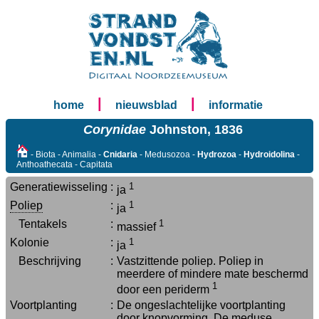
|
|
home
nieuwsblad
informatie
Corynidae
Johnston, 1836
- Biota - Animalia -
Cnidaria
- Medusozoa -
Hydrozoa
-
Hydroidolina
-
Anthoathecata - Capitata
Generatiewisseling
:
1
ja
Poliep
:
1
ja
Tentakels
:
1
massief
Kolonie
:
1
ja
Beschrijving
:
Vastzittende poliep. Poliep in
meerdere of mindere mate beschermd
1
door een periderm
Voortplanting
:
De ongeslachtelijke voortplanting
door knopvorming. De meduse