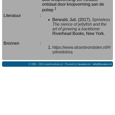
ontstaat door knopvorming aan de
1
poliep
Literatuur
:
Berwald, Juli. (2017).
Spineless
The sience of jellyfish and the
art of growing a backbone
:
Riverhead Books, New York.
Bronnen
:
https://www.strandvondsten.nl/H
ydroidolina
© 2006 - 2026 strandvondsten.nl / Powered by
huwatoco.nl
/
info@huwatoco.nl