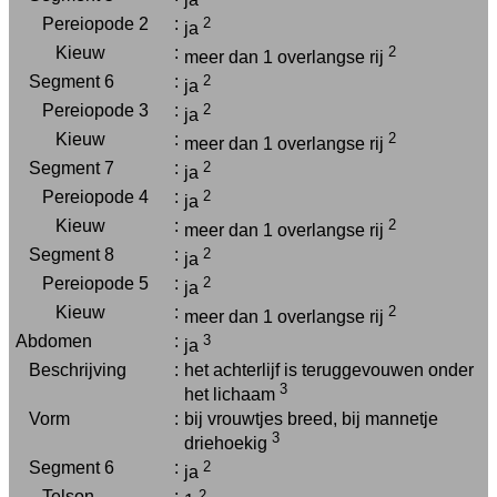
Pereiopode 2
:
2
ja
Kieuw
:
2
meer dan 1 overlangse rij
Segment 6
:
2
ja
Pereiopode 3
:
2
ja
Kieuw
:
2
meer dan 1 overlangse rij
Segment 7
:
2
ja
Pereiopode 4
:
2
ja
Kieuw
:
2
meer dan 1 overlangse rij
Segment 8
:
2
ja
Pereiopode 5
:
2
ja
Kieuw
:
2
meer dan 1 overlangse rij
Abdomen
:
3
ja
Beschrijving
:
het achterlijf is teruggevouwen onder
3
het lichaam
Vorm
:
bij vrouwtjes breed, bij mannetje
3
driehoekig
Segment 6
:
2
ja
Telson
:
2