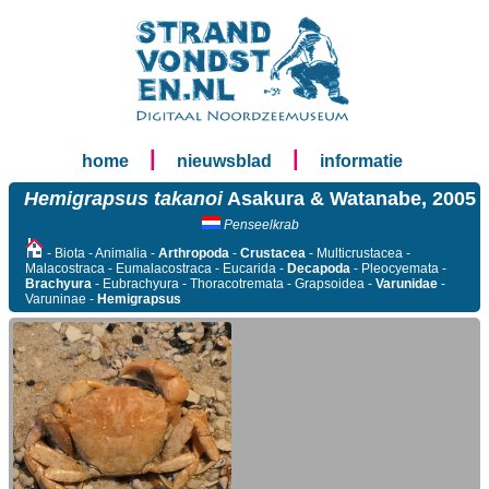
|
|
home
nieuwsblad
informatie
Hemigrapsus takanoi
Asakura & Watanabe, 2005
Penseelkrab
- Biota - Animalia -
Arthropoda
-
Crustacea
- Multicrustacea -
Malacostraca - Eumalacostraca - Eucarida -
Decapoda
- Pleocyemata -
Brachyura
- Eubrachyura - Thoracotremata - Grapsoidea -
Varunidae
-
Varuninae -
Hemigrapsus