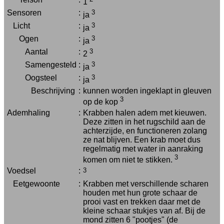
1
Sensoren
:
3
ja
Licht
:
3
ja
Ogen
:
3
ja
Aantal
:
3
2
Samengesteld
:
3
ja
Oogsteel
:
3
ja
Beschrijving
:
kunnen worden ingeklapt in gleuven
3
op de kop
Ademhaling
:
Krabben halen adem met kieuwen.
Deze zitten in het rugschild aan de
achterzijde, en functioneren zolang
ze nat blijven. Een krab moet dus
regelmatig met water in aanraking
3
komen om niet te stikken.
Voedsel
:
3
Eetgewoonte
:
Krabben met verschillende scharen
houden met hun grote schaar de
prooi vast en trekken daar met de
kleine schaar stukjes van af. Bij de
mond zitten 6 "pootjes" (de