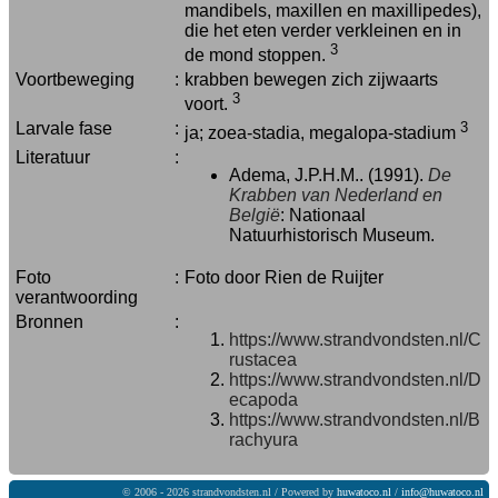
mandibels, maxillen en maxillipedes),
die het eten verder verkleinen en in
3
de mond stoppen.
Voortbeweging
:
krabben bewegen zich zijwaarts
3
voort.
Larvale fase
:
3
ja; zoea-stadia, megalopa-stadium
Literatuur
:
Adema, J.P.H.M.. (1991).
De
Krabben van Nederland en
België
: Nationaal
Natuurhistorisch Museum.
Foto
:
Foto door Rien de Ruijter
verantwoording
Bronnen
:
https://www.strandvondsten.nl/C
rustacea
https://www.strandvondsten.nl/D
ecapoda
https://www.strandvondsten.nl/B
rachyura
© 2006 - 2026 strandvondsten.nl / Powered by
huwatoco.nl
/
info@huwatoco.nl