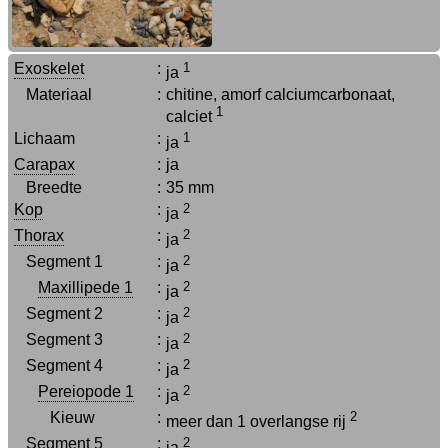
Exoskelet
:
1
ja
Materiaal
:
chitine, amorf calciumcarbonaat,
1
calciet
Lichaam
:
1
ja
Carapax
:
ja
Breedte
:
35 mm
Kop
:
2
ja
Thorax
:
2
ja
Segment 1
:
2
ja
Maxillipede 1
:
2
ja
Segment 2
:
2
ja
Segment 3
:
2
ja
Segment 4
:
2
ja
Pereiopode 1
:
2
ja
Kieuw
:
2
meer dan 1 overlangse rij
Segment 5
:
2
ja