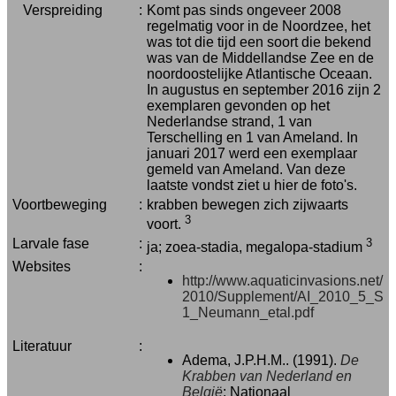
Verspreiding
:
Komt pas sinds ongeveer 2008
regelmatig voor in de Noordzee, het
was tot die tijd een soort die bekend
was van de Middellandse Zee en de
noordoostelijke Atlantische Oceaan.
In augustus en september 2016 zijn 2
exemplaren gevonden op het
Nederlandse strand, 1 van
Terschelling en 1 van Ameland. In
januari 2017 werd een exemplaar
gemeld van Ameland. Van deze
laatste vondst ziet u hier de foto's.
Voortbeweging
:
krabben bewegen zich zijwaarts
3
voort.
Larvale fase
:
3
ja; zoea-stadia, megalopa-stadium
Websites
:
http://www.aquaticinvasions.net/
2010/Supplement/AI_2010_5_S
1_Neumann_etal.pdf
Literatuur
:
Adema, J.P.H.M.. (1991).
De
Krabben van Nederland en
België
: Nationaal