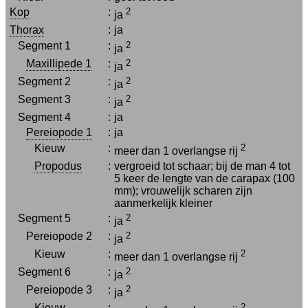
Kop
:
2
ja
Thorax
:
ja
Segment 1
:
2
ja
Maxillipede 1
:
2
ja
Segment 2
:
2
ja
Segment 3
:
2
ja
Segment 4
:
ja
Pereiopode 1
:
ja
Kieuw
:
2
meer dan 1 overlangse rij
Propodus
:
vergroeid tot schaar; bij de man 4 tot
5 keer de lengte van de carapax (100
mm); vrouwelijk scharen zijn
aanmerkelijk kleiner
Segment 5
:
2
ja
Pereiopode 2
:
2
ja
Kieuw
:
2
meer dan 1 overlangse rij
Segment 6
:
2
ja
Pereiopode 3
:
2
ja
Kieuw
:
2