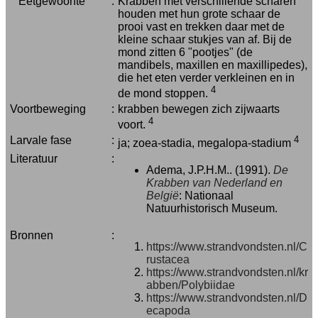
Eetgewoonte
:
Krabben met verschillende scharen
houden met hun grote schaar de
prooi vast en trekken daar met de
kleine schaar stukjes van af. Bij de
mond zitten 6 "pootjes" (de
mandibels, maxillen en maxillipedes),
die het eten verder verkleinen en in
4
de mond stoppen.
Voortbeweging
:
krabben bewegen zich zijwaarts
4
voort.
Larvale fase
:
4
ja; zoea-stadia, megalopa-stadium
Literatuur
:
Adema, J.P.H.M.. (1991).
De
Krabben van Nederland en
België
: Nationaal
Natuurhistorisch Museum.
Bronnen
:
https://www.strandvondsten.nl/C
rustacea
https://www.strandvondsten.nl/kr
abben/Polybiidae
https://www.strandvondsten.nl/D
ecapoda