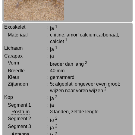
Exoskelet
:
1
ja
Materiaal
:
chitine, amorf calciumcarbonaat,
1
calciet
Lichaam
:
1
ja
Carapax
:
ja
Vorm
:
2
breder dan lang
Breedte
:
40 mm
Kleur
:
gemarmerd
Zijtanden
:
5; afgeplat; ongeveer even groot;
2
wijzen naar voren wijzen
Kop
:
2
ja
Segment 1
:
ja
Rostrum
:
3 tanden, zelfde lengte
Segment 2
:
2
ja
Segment 3
:
2
ja
Antenna
:
2