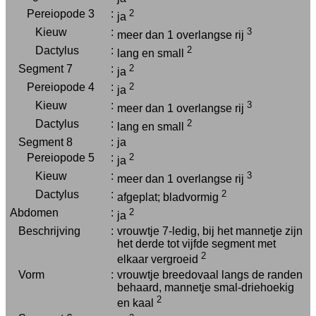
Pereiopode 3
:
2
ja
Kieuw
:
3
meer dan 1 overlangse rij
Dactylus
:
2
lang en small
Segment 7
:
2
ja
Pereiopode 4
:
2
ja
Kieuw
:
3
meer dan 1 overlangse rij
Dactylus
:
2
lang en small
Segment 8
:
ja
Pereiopode 5
:
2
ja
Kieuw
:
3
meer dan 1 overlangse rij
Dactylus
:
2
afgeplat; bladvormig
Abdomen
:
2
ja
Beschrijving
:
vrouwtje 7-ledig, bij het mannetje zijn
het derde tot vijfde segment met
2
elkaar vergroeid
Vorm
:
vrouwtje breedovaal langs de randen
behaard, mannetje smal-driehoekig
2
en kaal