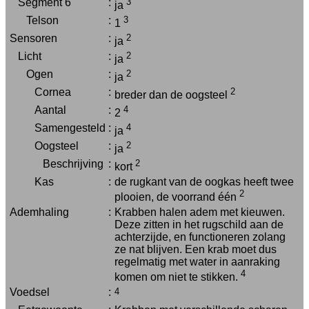
Segment 6
:
3
ja
Telson
:
3
1
Sensoren
:
2
ja
Licht
:
2
ja
Ogen
:
2
ja
Cornea
:
2
breder dan de oogsteel
Aantal
:
4
2
Samengesteld
:
4
ja
Oogsteel
:
2
ja
Beschrijving
:
2
kort
Kas
:
de rugkant van de oogkas heeft twee
2
plooien, de voorrand één
Ademhaling
:
Krabben halen adem met kieuwen.
Deze zitten in het rugschild aan de
achterzijde, en functioneren zolang
ze nat blijven. Een krab moet dus
regelmatig met water in aanraking
4
komen om niet te stikken.
Voedsel
:
4