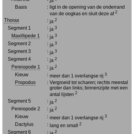
ja
Basis
:
ligt in de opening van de onderrand
2
van de oogkas en sluit deze af
Thorax
:
2
ja
Segment 1
:
3
ja
Maxillipede 1
:
3
ja
Segment 2
:
3
ja
Segment 3
:
3
ja
Segment 4
:
2
ja
Pereiopode 1
:
2
ja
Kieuw
:
3
meer dan 1 overlangse rij
Propodus
:
Vergroeid tot scharen; rechts meestal
groter dan links; binnenzijde met een
2
antal lijsten
Segment 5
:
2
ja
Pereiopode 2
:
2
ja
Kieuw
:
3
meer dan 1 overlangse rij
Dactylus
:
2
lang en small
Segment 6
:
2
ja