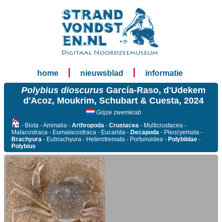
|
|
home
nieuwsblad
informatie
Polybius dioscurus
García-Raso, d'Udekem
d'Acoz, Moukrim, Schubart & Cuesta, 2024
Grijze zwemkrab
- Biota - Animalia -
Arthropoda
-
Crustacea
- Multicrustacea -
Malacostraca - Eumalacostraca - Eucarida -
Decapoda
- Pleocyemata -
Brachyura
- Eubrachyura - Heterotremata - Portunoidea -
Polybiidae
-
Polybius