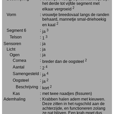
het derde tot vijfde segment met
2
elkaar vergroeid
Vorm
:
vrouwtje breedovaal langs de randen
behaard, mannetje smal-driehoekig
2
en kaal
Segment 6
:
3
ja
Telson
:
3
1
Sensoren
:
ja
Licht
:
ja
Ogen
:
ja
Cornea
:
2
breder dan de oogsteel
Aantal
:
4
2
Samengesteld
:
4
ja
Oogsteel
:
2
ja
Beschrijving
:
2
kort
Kas
:
met twee naadjes (fissuren)
Ademhaling
:
Krabben halen adem met kieuwen.
Deze zitten in het rugschild aan de
achterzijde, en functioneren zolang
ze nat blijven. Een krab moet dus