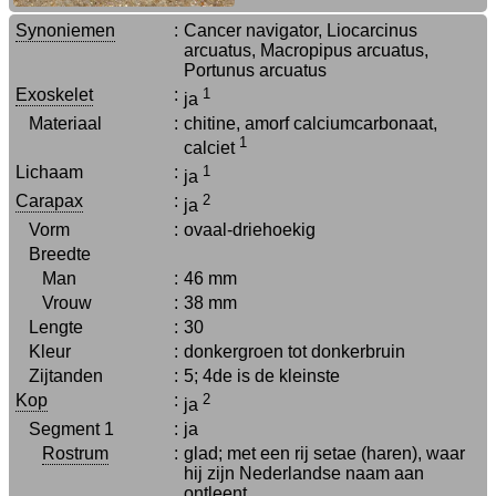
Synoniemen
:
Cancer navigator, Liocarcinus
arcuatus, Macropipus arcuatus,
Portunus arcuatus
Exoskelet
:
1
ja
Materiaal
:
chitine, amorf calciumcarbonaat,
1
calciet
Lichaam
:
1
ja
Carapax
:
2
ja
Vorm
:
ovaal-driehoekig
Breedte
Man
:
46 mm
Vrouw
:
38 mm
Lengte
:
30
Kleur
:
donkergroen tot donkerbruin
Zijtanden
:
5; 4de is de kleinste
Kop
:
2
ja
Segment 1
:
ja
Rostrum
:
glad; met een rij setae (haren), waar
hij zijn Nederlandse naam aan
ontleent