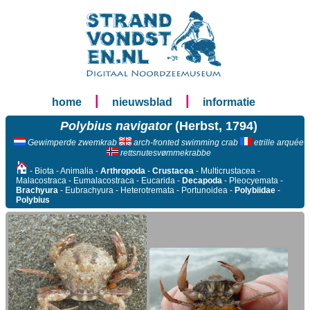
|
|
home
nieuwsblad
informatie
Polybius navigator
(Herbst, 1794)
Gewimperde zwemkrab
arch-fronted swimming crab
etrille arquée
rettsnutesvømmekrabbe
- Biota - Animalia -
Arthropoda
-
Crustacea
- Multicrustacea -
Malacostraca - Eumalacostraca - Eucarida -
Decapoda
- Pleocyemata -
Brachyura
- Eubrachyura - Heterotremata - Portunoidea -
Polybiidae
-
Polybius