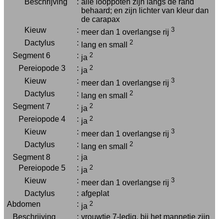
Beschrijving
:
alle looppoten zijn langs de rand
behaard; en zijn lichter van kleur dan
de carapax
Kieuw
:
3
meer dan 1 overlangse rij
Dactylus
:
2
lang en small
Segment 6
:
2
ja
Pereiopode 3
:
2
ja
Kieuw
:
3
meer dan 1 overlangse rij
Dactylus
:
2
lang en small
Segment 7
:
2
ja
Pereiopode 4
:
2
ja
Kieuw
:
3
meer dan 1 overlangse rij
Dactylus
:
2
lang en small
Segment 8
:
ja
Pereiopode 5
:
2
ja
Kieuw
:
3
meer dan 1 overlangse rij
Dactylus
:
afgeplat
Abdomen
:
2
ja
Beschrijving
:
vrouwtje 7-ledig, bij het mannetje zijn