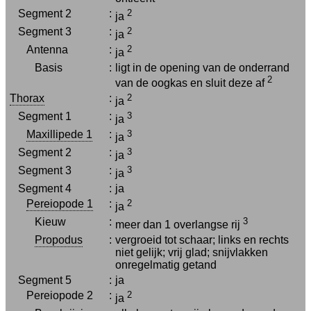
Segment 2
:
2
ja
Segment 3
:
2
ja
Antenna
:
2
ja
Basis
:
ligt in de opening van de onderrand
2
van de oogkas en sluit deze af
Thorax
:
2
ja
Segment 1
:
3
ja
Maxillipede 1
:
3
ja
Segment 2
:
3
ja
Segment 3
:
3
ja
Segment 4
:
ja
Pereiopode 1
:
2
ja
Kieuw
:
3
meer dan 1 overlangse rij
Propodus
:
vergroeid tot schaar; links en rechts
niet gelijk; vrij glad; snijvlakken
onregelmatig getand
Segment 5
:
ja
Pereiopode 2
:
2
ja