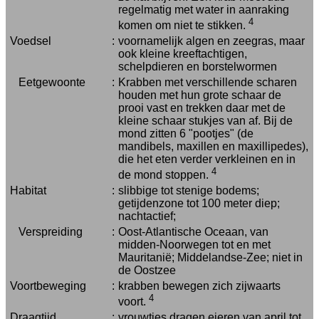
regelmatig met water in aanraking
4
komen om niet te stikken.
Voedsel
:
voornamelijk algen en zeegras, maar
ook kleine kreeftachtigen,
schelpdieren en borstelwormen
Eetgewoonte
:
Krabben met verschillende scharen
houden met hun grote schaar de
prooi vast en trekken daar met de
kleine schaar stukjes van af. Bij de
mond zitten 6 "pootjes" (de
mandibels, maxillen en maxillipedes),
die het eten verder verkleinen en in
4
de mond stoppen.
Habitat
:
slibbige tot stenige bodems;
getijdenzone tot 100 meter diep;
nachtactief;
Verspreiding
:
Oost-Atlantische Oceaan, van
midden-Noorwegen tot en met
Mauritanië; Middelandse-Zee; niet in
de Oostzee
Voortbeweging
:
krabben bewegen zich zijwaarts
4
voort.
Draagtijd
:
vrouwtjes dragen eieren van april tot