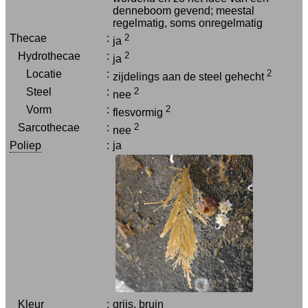
denneboom gevend; meestal
regelmatig, soms onregelmatig
Thecae
:
2
ja
Hydrothecae
:
2
ja
Locatie
:
2
zijdelings aan de steel gehecht
Steel
:
2
nee
Vorm
:
2
flesvormig
Sarcothecae
:
2
nee
Poliep
:
ja
Kleur
:
grijs, bruin