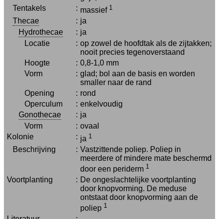
Tentakels
:
1
massief
Thecae
:
ja
Hydrothecae
:
ja
Locatie
:
op zowel de hoofdtak als de zijtakken;
nooit precies tegenoverstaand
Hoogte
:
0,8-1,0 mm
Vorm
:
glad; bol aan de basis en worden
smaller naar de rand
Opening
:
rond
Operculum
:
enkelvoudig
Gonothecae
:
ja
Vorm
:
ovaal
Kolonie
:
1
ja
Beschrijving
:
Vastzittende poliep. Poliep in
meerdere of mindere mate beschermd
1
door een periderm
Voortplanting
:
De ongeslachtelijke voortplanting
door knopvorming. De meduse
ontstaat door knopvorming aan de
1
poliep
Literatuur
: