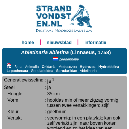
|
|
home
nieuwsblad
informatie
Abietinaria abietina
(Linnaeus, 1758)
Zeedennetje
- Biota - Animalia -
Cnidaria
- Medusozoa -
Hydrozoa
-
Hydroidolina
-
Leptothecata
- Sertularioidea -
Sertulariidae
- Abietinaria
Generatiewisseling
:
1
ja
Steel
:
ja
Hoogte
:
35 cm
Vorm
:
hoofdas min of meer zigzag vormig
tussen twee vertakkingen; stijf
Kleur
:
geelbruin
Vertakt
:
veervormig; in een platvlak; kan ook
zelf vertakt zijn; naar boven korter
wordend en zo het idee van een