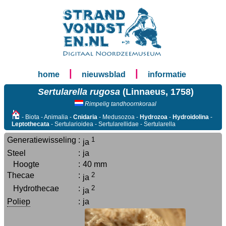
|
|
home
nieuwsblad
informatie
Sertularella rugosa
(Linnaeus, 1758)
Rimpelig tandhoornkoraal
- Biota - Animalia -
Cnidaria
- Medusozoa -
Hydrozoa
-
Hydroidolina
-
Leptothecata
- Sertularioidea - Sertularellidae - Sertularella
Generatiewisseling
:
1
ja
Steel
:
ja
Hoogte
:
40 mm
Thecae
:
2
ja
Hydrothecae
:
2
ja
Poliep
:
ja