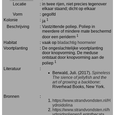
Locatie
:
in twee rijen, niet precies tegenover
elkaar staand; dicht op elkaar
Vorm
:
gegolfd
Kolonie
:
1
ja
Beschrijving
:
Vastzittende poliep. Poliep in
meerdere of mindere mate beschermd
1
door een periderm
Habitat
:
vaak op
bladachtig hoornwier
Voortplanting
:
De ongeslachtelijke voortplanting
door knopvorming. De meduse
ontstaat door knopvorming aan de
1
poliep
Literatuur
:
Berwald, Juli. (2017).
Spineless
The sience of jellyfish and the
art of growing a backbone
:
Riverhead Books, New York.
Bronnen
:
https://www.strandvondsten.nl/H
ydroidolina
https://www.strandvondsten.nl/h
ydroidpoliepen/Leptothecata