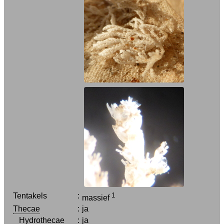
Tentakels
:
1
massief
Thecae
:
ja
Hydrothecae
:
ja