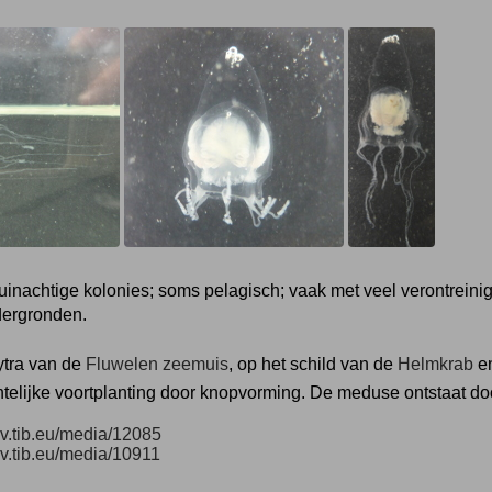
uinachtige kolonies; soms pelagisch; vaak met veel verontreini
ergronden.
ytra van de
Fluwelen zeemuis
, op het schild van de
Helmkrab
en
telijke voortplanting door knopvorming. De meduse ontstaat d
/av.tib.eu/media/12085
/av.tib.eu/media/10911