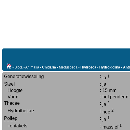
- Biota - Animalia -
Cnidaria
- Medusozoa -
Hydrozoa
-
Hydroidolina
-
Ant
Generatiewisseling
:
1
ja
Steel
:
ja
Hoogte
:
15 mm
Vorm
:
het periderm 
Thecae
:
2
ja
Hydrothecae
:
2
nee
Poliep
:
1
ja
Tentakels
:
1
massief