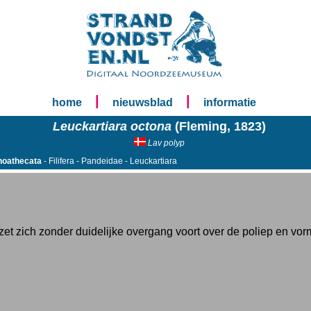
|
|
home
nieuwsblad
informatie
Leuckartiara octona
(Fleming, 1823)
Lav polyp
hoathecata
- Filifera - Pandeidae - Leuckartiara
zet zich zonder duidelijke overgang voort over de poliep en vo