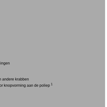
gingen
 andere krabben
1
oor knopvorming aan de poliep