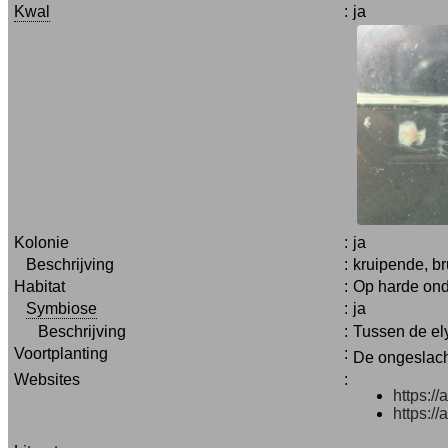
Kwal
:
ja
Kolonie
:
ja
Beschrijving
:
kruipende, br
Habitat
:
Op harde ond
Symbiose
:
ja
Beschrijving
:
Tussen de el
Voortplanting
:
De ongeslach
Websites
:
https:/
https:/