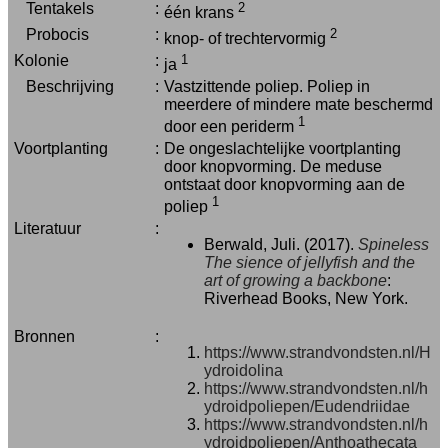
Tentakels
:
2
één krans
Probocis
:
2
knop- of trechtervormig
Kolonie
:
1
ja
Beschrijving
:
Vastzittende poliep. Poliep in
meerdere of mindere mate beschermd
1
door een periderm
Voortplanting
:
De ongeslachtelijke voortplanting
door knopvorming. De meduse
ontstaat door knopvorming aan de
1
poliep
Literatuur
:
Berwald, Juli. (2017).
Spineless
The sience of jellyfish and the
art of growing a backbone
:
Riverhead Books, New York.
Bronnen
:
https://www.strandvondsten.nl/H
ydroidolina
https://www.strandvondsten.nl/h
ydroidpoliepen/Eudendriidae
https://www.strandvondsten.nl/h
ydroidpoliepen/Anthoathecata