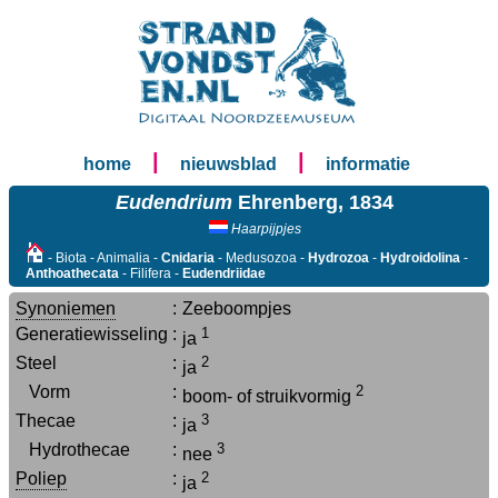
|
|
home
nieuwsblad
informatie
Eudendrium
Ehrenberg, 1834
Haarpijpjes
- Biota - Animalia -
Cnidaria
- Medusozoa -
Hydrozoa
-
Hydroidolina
-
Anthoathecata
- Filifera -
Eudendriidae
Synoniemen
:
Zeeboompjes
Generatiewisseling
:
1
ja
Steel
:
2
ja
Vorm
:
2
boom- of struikvormig
Thecae
:
3
ja
Hydrothecae
:
3
nee
Poliep
:
2
ja