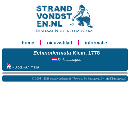
|
|
home
nieuwsblad
informatie
Echinodermata
Klein, 1778
Stekelhuidigen
- Biota - Animalia
© 2006 - 2026 strandvondsten.nl / Powered by
huwatoco.nl
/
info@huwatoco.nl