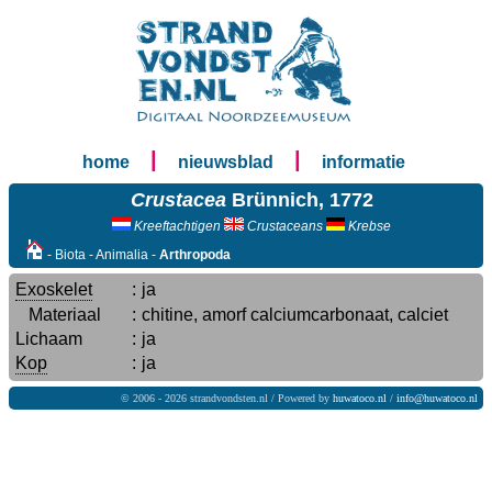
|
|
home
nieuwsblad
informatie
Crustacea
Brünnich, 1772
Kreeftachtigen
Crustaceans
Krebse
- Biota - Animalia -
Arthropoda
Exoskelet
:
ja
Materiaal
:
chitine, amorf calciumcarbonaat, calciet
Lichaam
:
ja
Kop
:
ja
© 2006 - 2026 strandvondsten.nl / Powered by
huwatoco.nl
/
info@huwatoco.nl