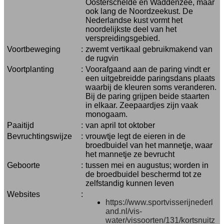
Oosterschelde en Waddenzee, maar
ook lang de Noordzeekust. De
Nederlandse kust vormt het
noordelijkste deel van het
verspreidingsgebied.
Voortbeweging
:
zwemt vertikaal gebruikmakend van
de rugvin
Voortplanting
:
Voorafgaand aan de paring vindt er
een uitgebreidde paringsdans plaats
waarbij de kleuren soms veranderen.
Bij de paring grijpen beide staarten
in elkaar. Zeepaardjes zijn vaak
monogaam.
Paaitijd
:
van april tot oktober
Bevruchtingswijze
:
vrouwtje legt de eieren in de
broedbuidel van het mannetje, waar
het mannetje ze bevrucht
Geboorte
:
tussen mei en augustus; worden in
de broedbuidel beschermd tot ze
zelfstandig kunnen leven
Websites
:
https://www.sportvisserijnederl
and.nl/vis-
water/vissoorten/131/kortsnuitz