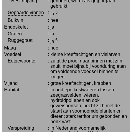
Beschrijving
:
gebogen; wordt als grijporgaan
gebruikt
Gepaarde vinnen
:
3
ja
Buikvin
:
nee
Endoskelet
:
ja
Graten
:
ja
Ruggegraat
:
6
ja
Maag
:
nee
Voedsel
:
kleine kreeftachtigen en vislarven
Eetgewoonte
:
zuigt de prooi naar binnen met zijn
snuit; moet bijna bij voortduring eten
om voldoende voedsel binnen te
krijgen
Vijand
:
grote kreeftachtigen, krabben
Habitat
:
in ondiepe kustwateren tussen
zeegrasvelden, wieren,
hydroidpoliepen en ook
geweisponsen; hecht zich met de
staart aan voornoemde planten en
dieren; sterk territorium gebonden en
honk vast;
Verspreiding
:
In Nederland voornamelijk