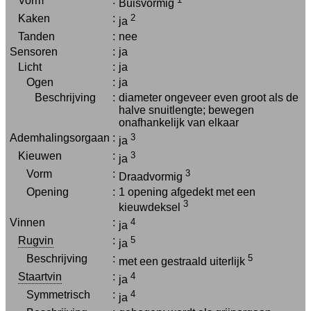
Vorm
:
Buisvormig
Kaken
:
2
ja
Tanden
:
nee
Sensoren
:
ja
Licht
:
ja
Ogen
:
ja
Beschrijving
:
diameter ongeveer even groot als de
halve snuitlengte; bewegen
onafhankelijk van elkaar
Ademhalingsorgaan
:
3
ja
Kieuwen
:
3
ja
Vorm
:
3
Draadvormig
Opening
:
1 opening afgedekt met een
3
kieuwdeksel
Vinnen
:
4
ja
Rugvin
:
5
ja
Beschrijving
:
5
met een gestraald uiterlijk
Staartvin
:
4
ja
Symmetrisch
:
4
ja