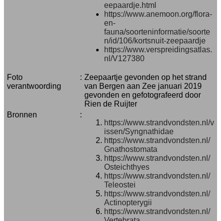
eepaardje.html
https://www.anemoon.org/flora-
en-
fauna/soorteninformatie/soorte
n/id/106/kortsnuit-zeepaardje
https://www.verspreidingsatlas.
nl/V127380
Foto
:
Zeepaartje gevonden op het strand
verantwoording
van Bergen aan Zee januari 2019
gevonden en gefotografeerd door
Rien de Ruijter
Bronnen
:
https://www.strandvondsten.nl/v
issen/Syngnathidae
https://www.strandvondsten.nl/
Gnathostomata
https://www.strandvondsten.nl/
Osteichthyes
https://www.strandvondsten.nl/
Teleostei
https://www.strandvondsten.nl/
Actinopterygii
https://www.strandvondsten.nl/
Vertebrata