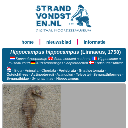
|
|
home
nieuwsblad
informatie
Hippocampus hippocampus
(Linnaeus, 1758)
Kortsnuitzeepaardje
Short-snouted seahorse
Hippocampe à
museau court
Kurzschnauziges Seepferdechen
Kortsnudet søhest
- Biota - Animalia - Chordata -
Vertebrata
-
Gnathostomata
-
Osteichthyes
-
Actinopterygii
- Actinopteri -
Teleostei
-
Syngnathiformes
-
Syngnathidae
- Syngnathinae -
Hippocampus