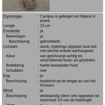
Etymologie
:
Campus is gebogen en Hippos is
paard
Lengte
:
15 cm
Exoskelet
:
ja
Beenringen
:
ja
Beschrijving
:
geknobbeld
Lichaam
:
slank; zijdelings afgeplat; buik bol;
met slechts enkele aanhangsels
Kleur
:
van geel/oranje-achtig tot
verschillende bruin- en grijstinten
Bedekking
:
harde beenplaten huid
Schubben
:
nee
Kop
:
ja
Beschrijving
:
loodrecht op de lengte-as van het
lichaam;
Mond
:
ja
Beschrijving
:
eindstandig; klein; iets opgewipt; tot
maximaal 1/3 van de koplengte
1