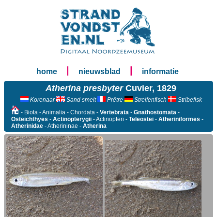
|
|
home
nieuwsblad
informatie
Atherina presbyter
Cuvier, 1829
Korenaar
Sand smelt
Prêtre
Streifenfisch
Stribefisk
- Biota - Animalia - Chordata -
Vertebrata
-
Gnathostomata
-
Osteichthyes
-
Actinopterygii
- Actinopteri -
Teleostei
-
Atheriniformes
-
Atherinidae
- Atherininae -
Atherina