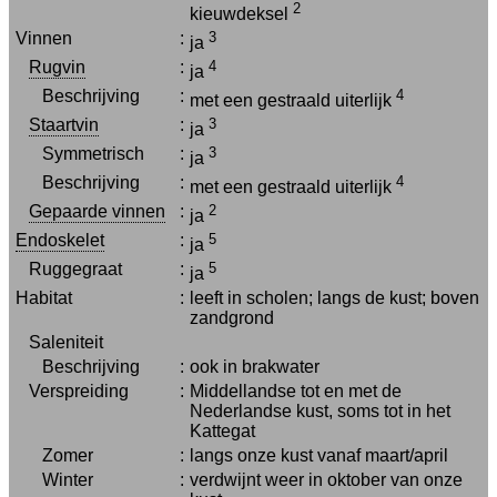
2
kieuwdeksel
Vinnen
:
3
ja
Rugvin
:
4
ja
Beschrijving
:
4
met een gestraald uiterlijk
Staartvin
:
3
ja
Symmetrisch
:
3
ja
Beschrijving
:
4
met een gestraald uiterlijk
Gepaarde vinnen
:
2
ja
Endoskelet
:
5
ja
Ruggegraat
:
5
ja
Habitat
:
leeft in scholen; langs de kust; boven
zandgrond
Saleniteit
Beschrijving
:
ook in brakwater
Verspreiding
:
Middellandse tot en met de
Nederlandse kust, soms tot in het
Kattegat
Zomer
:
langs onze kust vanaf maart/april
Winter
:
verdwijnt weer in oktober van onze