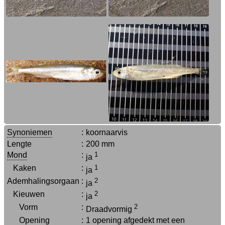
Synoniemen
:
koornaarvis
Lengte
:
200 mm
Mond
:
1
ja
Kaken
:
1
ja
Ademhalingsorgaan
:
2
ja
Kieuwen
:
2
ja
Vorm
:
2
Draadvormig
Opening
:
1 opening afgedekt met een