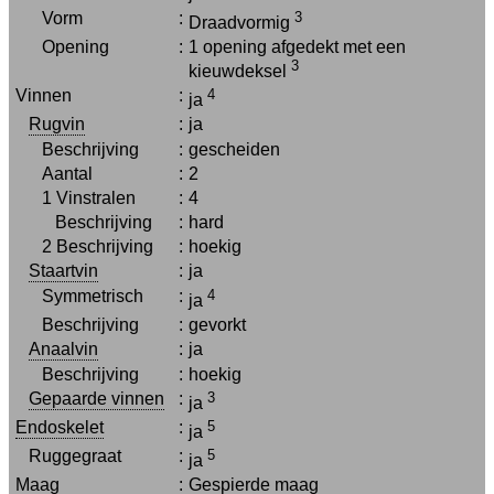
Vorm
:
3
Draadvormig
Opening
:
1 opening afgedekt met een
3
kieuwdeksel
Vinnen
:
4
ja
Rugvin
:
ja
Beschrijving
:
gescheiden
Aantal
:
2
1 Vinstralen
:
4
Beschrijving
:
hard
2 Beschrijving
:
hoekig
Staartvin
:
ja
Symmetrisch
:
4
ja
Beschrijving
:
gevorkt
Anaalvin
:
ja
Beschrijving
:
hoekig
Gepaarde vinnen
:
3
ja
Endoskelet
:
5
ja
Ruggegraat
:
5
ja
Maag
:
Gespierde maag