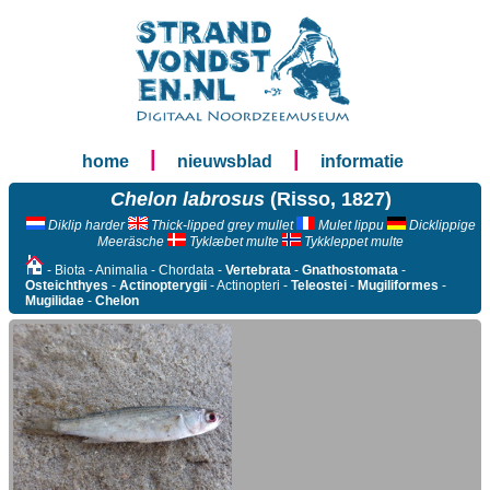
|
|
home
nieuwsblad
informatie
Chelon labrosus
(Risso, 1827)
Diklip harder
Thick-lipped grey mullet
Mulet lippu
Dicklippige
Meeräsche
Tyklæbet multe
Tykkleppet multe
- Biota - Animalia - Chordata -
Vertebrata
-
Gnathostomata
-
Osteichthyes
-
Actinopterygii
- Actinopteri -
Teleostei
-
Mugiliformes
-
Mugilidae
-
Chelon