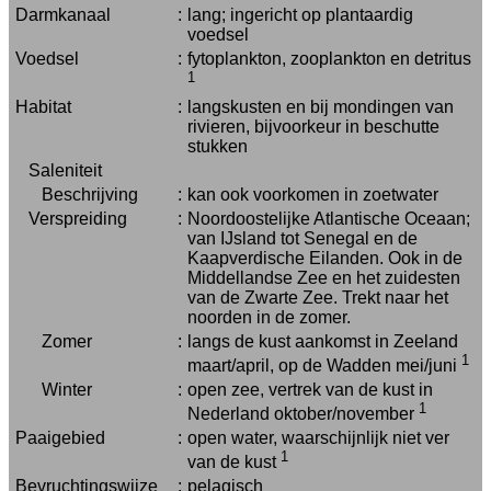
Darmkanaal
:
lang; ingericht op plantaardig
voedsel
Voedsel
:
fytoplankton, zooplankton en detritus
1
Habitat
:
langskusten en bij mondingen van
rivieren, bijvoorkeur in beschutte
stukken
Saleniteit
Beschrijving
:
kan ook voorkomen in zoetwater
Verspreiding
:
Noordoostelijke Atlantische Oceaan;
van IJsland tot Senegal en de
Kaapverdische Eilanden. Ook in de
Middellandse Zee en het zuidesten
van de Zwarte Zee. Trekt naar het
noorden in de zomer.
Zomer
:
langs de kust aankomst in Zeeland
1
maart/april, op de Wadden mei/juni
Winter
:
open zee, vertrek van de kust in
1
Nederland oktober/november
Paaigebied
:
open water, waarschijnlijk niet ver
1
van de kust
Bevruchtingswijze
:
pelagisch