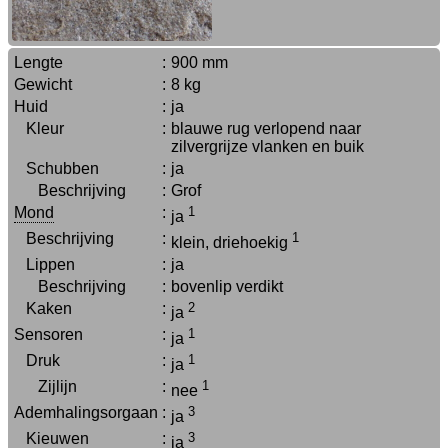
Lengte
:
900 mm
Gewicht
:
8 kg
Huid
:
ja
Kleur
:
blauwe rug verlopend naar
zilvergrijze vlanken en buik
Schubben
:
ja
Beschrijving
:
Grof
Mond
:
1
ja
Beschrijving
:
1
klein, driehoekig
Lippen
:
ja
Beschrijving
:
bovenlip verdikt
Kaken
:
2
ja
Sensoren
:
1
ja
Druk
:
1
ja
Zijlijn
:
1
nee
Ademhalingsorgaan
:
3
ja
Kieuwen
:
3
ja