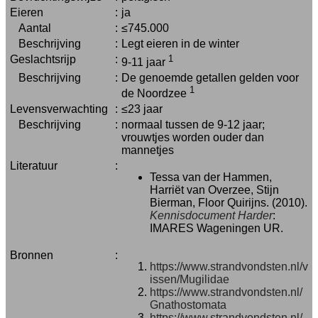
Eieren
:
ja
Aantal
:
≤745.000
Beschrijving
:
Legt eieren in de winter
Geslachtsrijp
:
1
9-11 jaar
Beschrijving
:
De genoemde getallen gelden voor
1
de Noordzee
Levensverwachting
:
≤23 jaar
Beschrijving
:
normaal tussen de 9-12 jaar;
vrouwtjes worden ouder dan
mannetjes
Literatuur
:
Tessa van der Hammen,
Harriët van Overzee, Stijn
Bierman, Floor Quirijns. (2010).
Kennisdocument Harder
:
IMARES Wageningen UR.
Bronnen
:
https://www.strandvondsten.nl/v
issen/Mugilidae
https://www.strandvondsten.nl/
Gnathostomata
https://www.strandvondsten.nl/