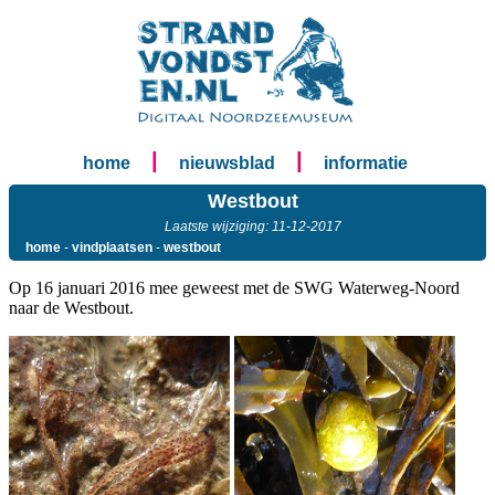
|
|
home
nieuwsblad
informatie
Westbout
Laatste wijziging: 11-12-2017
home
-
vindplaatsen
-
westbout
Op 16 januari 2016 mee geweest met de SWG Waterweg-Noord
naar de Westbout.