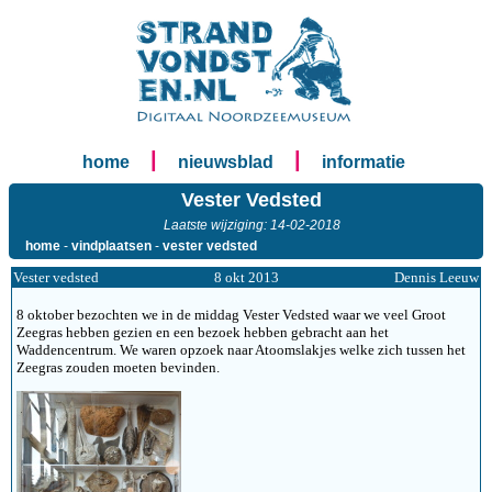
|
|
home
nieuwsblad
informatie
Vester Vedsted
Laatste wijziging: 14-02-2018
home
-
vindplaatsen
-
vester vedsted
Vester vedsted
8 okt 2013
Dennis Leeuw
8 oktober bezochten we in de middag Vester Vedsted waar we veel Groot
Zeegras hebben gezien en een bezoek hebben gebracht aan het
Waddencentrum. We waren opzoek naar Atoomslakjes welke zich tussen het
Zeegras zouden moeten bevinden.