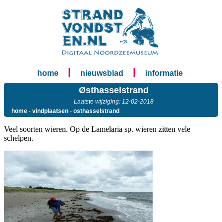
|
|
home
nieuwsblad
informatie
Østhasselstrand
Laatste wijziging: 12-02-2018
home
-
vindplaatsen
-
osthasselstrand
Veel soorten wieren. Op de Lamelaria sp. wieren zitten vele
schelpen.