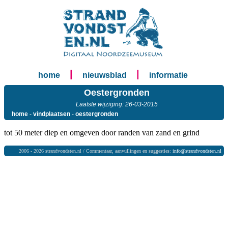
|
|
home
nieuwsblad
informatie
Oestergronden
Laatste wijziging: 26-03-2015
home
-
vindplaatsen
-
oestergronden
tot 50 meter diep en omgeven door randen van zand en grind
2006 - 2026 strandvondsten.nl / Commentaar, aanvullingen en suggesties:
info@strandvondsten.nl