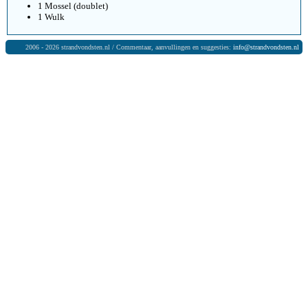
1 Mossel (doublet)
1 Wulk
2006 - 2026 strandvondsten.nl / Commentaar, aanvullingen en suggesties:
info@strandvondsten.nl