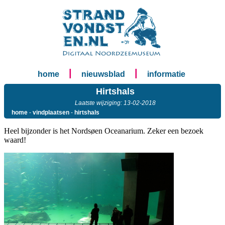
|
|
home
nieuwsblad
informatie
Hirtshals
Laatste wijziging: 13-02-2018
home
-
vindplaatsen
-
hirtshals
Heel bijzonder is het Nordsøen Oceanarium. Zeker een bezoek
waard!