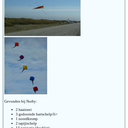
Gevonden bij Norby:
2 haaienei
3 gedoornde hartschelp/li>
1 noordkromp
2 tapijtschelp
13 nonnetje (doublet)