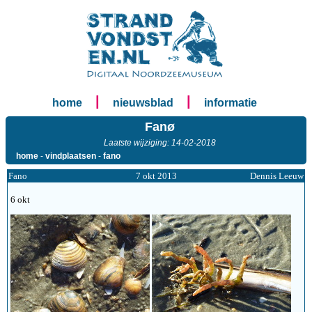
|
|
home
nieuwsblad
informatie
Fanø
Laatste wijziging: 14-02-2018
home
-
vindplaatsen
-
fano
Fano
7 okt 2013
Dennis Leeuw
6 okt